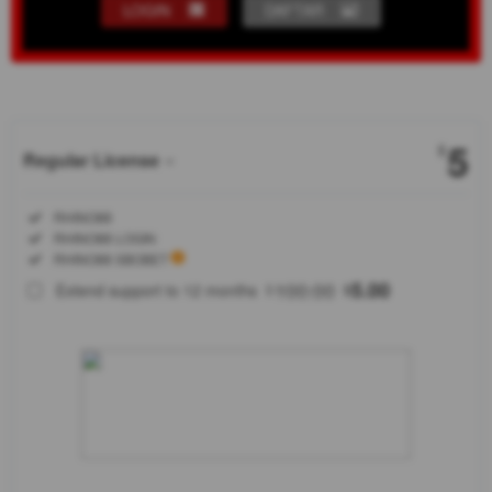
LOGIN
DAFTAR
Show More
5
$
Regular License
Regular
Included:
RHINO88
License
Included:
RHINO88 LOGIN
SELECTED
Included:
RHINO88 SBOBET
88
$
100.00
5.00
Extend support to 12 months
$
$
Rhino88
merupakan
link situs
mixparlay
terpercaya
hari ini
dengan
komunitas
sbobet