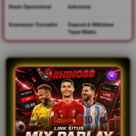
Basis Operasional
Indonesia
Keamanan Transaksi
Deposit & Withdraw
Tepat Waktu
Rhino88 Link Situs
Mix Parlay
Terpercaya
Komunitas Sbobet