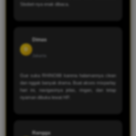
Sbobet-nya enak dibaca.
Dimas
D
Jakarta
Gue suka RHINO88 karena halamannya clean
dan nggak banyak drama. Buat akses mixparlay
hari ini, navigasinya jelas, ringan, dan tetap
nyaman dibuka lewat HP.
Rangga