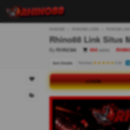
RHINO88
RHINO88 LOGIN
RHINO88 LIN
Rhino88 Link Situs 
By
RHINO88
404
sales
RHIN
5.00
Reviews
5.00
Item Details
10
stars
LOGIN