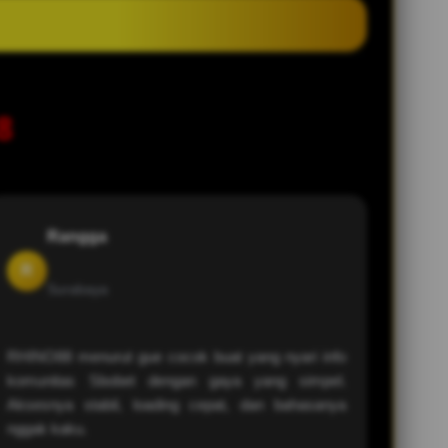
n membuat proses akses terasa lebih cepat,
 tampilan modern, serta informasi komunitas
8
Rangga
R
Surabaya
RHINO88 menurut gue cocok buat yang nyari info
komunitas Sbobet dengan gaya yang simpel.
Aksesnya stabil, loading cepat, dan bahasanya
nggak kaku.