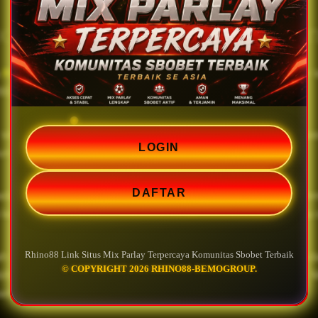
ix Parlay Terpercaya Komun
a
RHINO88
! Situs taruhan bola terbaik dengan pilihan provi
layanan paling praktis sistem adil dan transparant.
simpel dan nggak ribet, platform ini bisa jadi pilihan yang 
LOGIN
n desktop tanpa terasa berat.
DAFTAR
a pada penyajian informasi yang clean dan mudah dipahami. 
asi komunitas Sbobet tanpa harus melewati halaman yang terlalu 
Rhino88 Link Situs Mix Parlay Terpercaya Komunitas Sbobet Terbaik
ah menyuguhkan berbagai game judi bola dari berbagi liga da
© COPYRIGHT 2026 RHINO88-BEMOGROUP.
bih praktis untuk pengguna baru maupun pengguna lama. M
etiap hari.