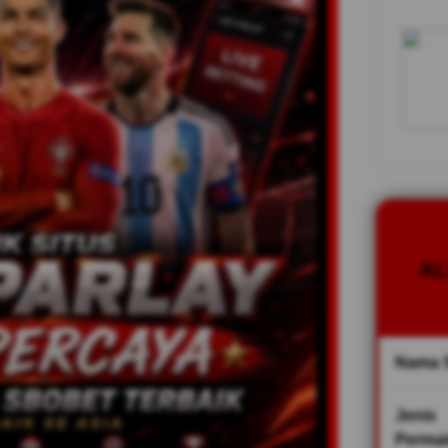
V
i
e
w
l
i
c
e
n
s
e
d
e
AL
t
a
i
l
s
Nama S
Jenis
Perma