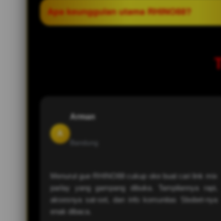
Ya, RHINO88 dirancang agar mudah dibuka m
Apa keunggulan utama RHINO88?
stabil, dan tidak membingungkan.
Keunggulan utama RHINO88 ada pada akses mi
Sbobet yang disusun lebih natural dan nyaman
Arman
A
Bandung
Menurut gue RHINO88 cukup oke buat cari link mix
parlay yang gampang dibuka. Tampilannya rapi,
aksesnya sat-set, dan info komunitas Sbobet-nya
enak dibaca.