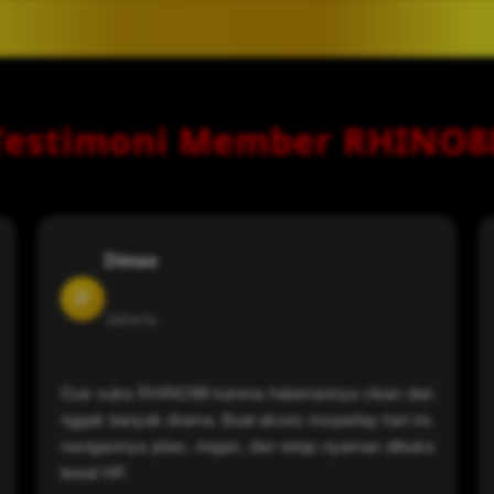
elalui smartphone maupun desktop. Tampilan yang ringa
x parlay yang praktis, loading ringan, navigasi jelas,
 dibaca.
Testimoni Member RHINO8
Dimas
D
Jakarta
Gue suka RHINO88 karena halamannya clean dan
nggak banyak drama. Buat akses mixparlay hari ini,
navigasinya jelas, ringan, dan tetap nyaman dibuka
lewat HP.