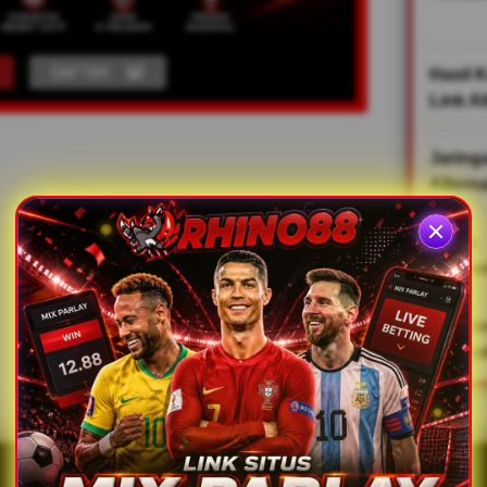
DAFTAR
Hasil 
Link Al
Jaring
Alterna
Basis
Operas
Keama
Transa