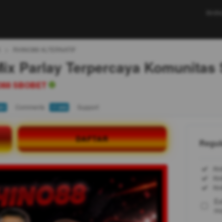
RHIN
K
RHINO88 ALTERNATIF
Mix Parlay Terpercaya Komunitas 
O88 SBOBET
Comments
Support
01
17.945
DAFTAR
Regul
Regu
Inc
RH
Inc
Rhin
RH
Inc
RH
terp
terba
Ex
mo