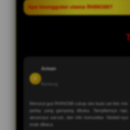
Ya, RHINO88 dirancang agar mudah dibuka m
Apa keunggulan utama RHINO88?
stabil, dan tidak membingungkan.
Keunggulan utama RHINO88 ada pada akses mi
Sbobet yang disusun lebih natural dan nyaman
Arman
A
Bandung
Menurut gue RHINO88 cukup oke buat cari link mix
parlay yang gampang dibuka. Tampilannya rapi,
aksesnya sat-set, dan info komunitas Sbobet-nya
enak dibaca.