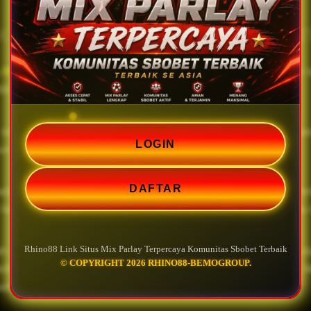
ix Parlay Terpercaya Komun
a
RHINO88
! Situs taruhan bola terbaik dengan pilihan provi
layanan paling praktis sistem adil dan transparant.
simpel dan nggak ribet, platform ini bisa jadi pilihan yang 
LOGIN
n desktop tanpa terasa berat.
DAFTAR
a pada penyajian informasi yang clean dan mudah dipahami. 
asi komunitas Sbobet tanpa harus melewati halaman yang terlalu 
Rhino88 Link Situs Mix Parlay Terpercaya Komunitas Sbobet Terbaik
ah menyuguhkan berbagai game judi bola dari berbagi liga da
© COPYRIGHT 2026 RHINO88-BEMOGROUP.
bih praktis untuk pengguna baru maupun pengguna lama. M
etiap hari.