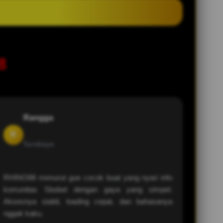
n membuat proses akses terasa lebih cepat,
 tampilan modern, serta informasi komunitas
8
Rangga
R
Surabaya
RHINO88 menurut gue cocok buat yang nyari info
komunitas Sbobet dengan gaya yang simpel.
Aksesnya stabil, loading cepat, dan bahasanya
nggak kaku.