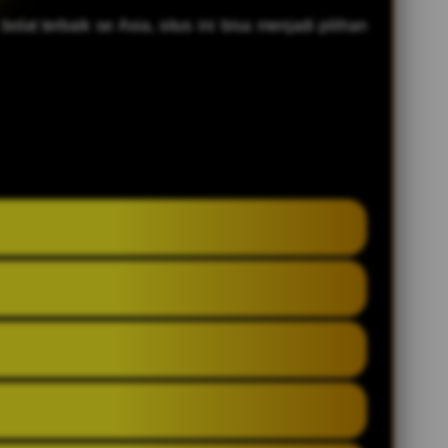
at terbaik se Asia, situs ini bisa menjadi pilihan
digunakan. Halaman dibuat rapi agar pengguna
if, serta informasi yang jelas untuk pengguna
ebih rapi, mudah dibaca, dan nyaman diakses