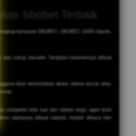
itas Sbobet Terbaik
der lengkap termasuk SBOBET, UBOBET, SABA Sports,
pas dan cukup menarik. Tampilan halamannya dibuat
Pengguna bisa menemukan akses utama soccer play,
ramai.
n competisi elite luar dan dalam negri, agen bola
enu utamanya dibuat natural, mudah dibaca dan