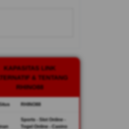
KAPASITAS LINK
TERNATIF & TENTANG
RHINO88
itus
RHINO88
Sports - Slot Online -
inan
Togel Online - Casino