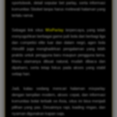
sportsbook, detail seputar bet parlay, serta informasi
komunitas Sbobet tanpa harus melewati halaman yang
terlalu ramai.
Sebagai link situs
MixParlay
terpercaya, yang telah
menyuguhkan berbagai game judi bola dari berbagi liga
dan competisi elite luar dan dalam negri, agen bola
rhino88 juga menghadirkan pengalaman yang lebih
praktis untuk pengguna baru maupun pengguna lama.
Menu utamanya dibuat natural, mudah dibaca dan
dipahami, serta tetap fokus pada akses yang stabil
setiap hari.
Jadi, kalau sedang mencari halaman mixparlay
dengan tampilan modern, akses cepat, dan informasi
komunitas bolat terbaik se Asia, situs ini bisa menjadi
pilihan yang pas. Desainnya rapi, loading ringan, dan
nyaman digunakan kapan saja.