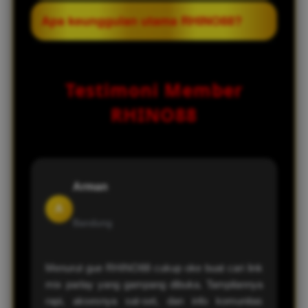
dan nyaman diakses melalui berbagai
Ya, RHINO88 dirancang agar mudah
Apa keunggulan utama RHINO88?
perangkat.
dibuka melalui smartphone maupun
desktop. Tampilan yang ringan membuat
Keunggulan utama RHINO88 ada pada
proses akses terasa lebih cepat, stabil, dan
akses mix parlay yang praktis, loading
Testimoni Member
tidak membingungkan.
ringan, navigasi jelas, tampilan modern,
serta informasi komunitas Sbobet yang
RHINO88
disusun lebih natural dan nyaman dibaca.
Arman
A
Bandung
Menurut gue RHINO88 cukup oke buat cari link
mix parlay yang gampang dibuka. Tampilannya
rapi, aksesnya sat-set, dan info komunitas