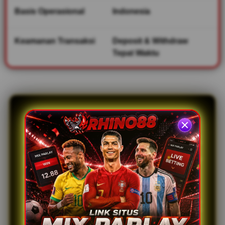
Basis Operasional
Indonesia
Keamanan Transaksi
Deposit & Withdraw
Tepat Waktu
Rhino88 Link Situs
Mix Parlay
Terpercaya
Komunitas Sbobet