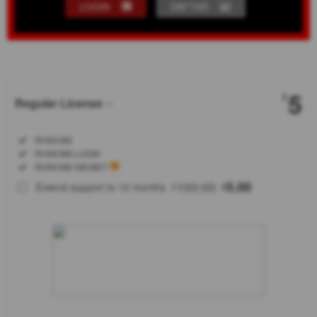
LOGIN
DAFTAR
Show More
5
$
Regular License
Regular
Included:
RHINO88
License
Included:
RHINO88 LOGIN
SELECTED
Included:
RHINO88 SBOBET
88
$
100.00
5.00
Extend support to 12 months
$
$
Rhino88
merupakan
link situs
mixparlay
terpercaya
hari ini
dengan
komunitas
sbobet