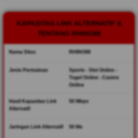
terbaik se
asia.
KAPASITAS LINK ALTERNATIF &
V
TENTANG RHINO88
i
e
w
Nama Situs
RHINO88
l
i
c
Jenis Permainan
Sports - Slot Online -
e
Togel Online - Casino
n
Online
s
e
d
Hasil Kapasitas Link
50 Mbps
e
Alternatif
t
a
i
Jaringan Link Alternatif
50 Ms
l
s