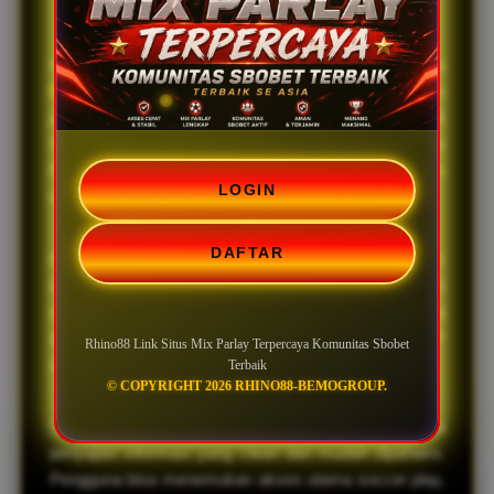
Terbaik
Ini dia akses Mix Parlay terpercaya hari ini bersama
RHINO88
! Situs taruhan bola terbaik dengan pilihan
provider lengkap termasuk SBOBET, UBOBET, SABA
Sports, dan CMD368. Dikenal juga dengan sebutan
Rhino 88 layanan paling praktis sistem adil dan
LOGIN
transparant.
DAFTAR
Buat yang mencari akses
Mix Parlay
dengan alur
simpel dan nggak ribet, platform ini bisa jadi pilihan
yang pas dan cukup menarik. Tampilan halamannya
dibuat responsif, jadi tetap nyaman dibuka lewat HP
Rhino88 Link Situs Mix Parlay Terpercaya Komunitas Sbobet
maupun desktop tanpa terasa berat.
Terbaik
© COPYRIGHT 2026 RHINO88-BEMOGROUP.
Salah satu daya tarik portal bola ini adalah ada pada
penyajian informasi yang clean dan mudah dipahami.
Pengguna bisa menemukan akses utama soccer play,