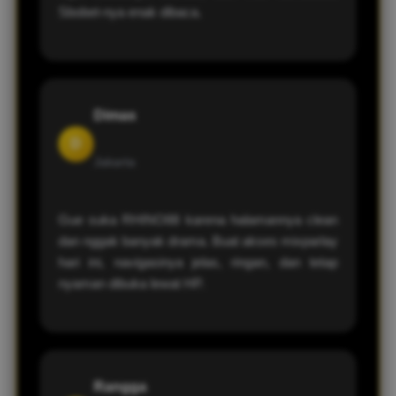
Sbobet-nya enak dibaca.
Dimas
D
Jakarta
Gue suka RHINO88 karena halamannya clean
dan nggak banyak drama. Buat akses mixparlay
hari ini, navigasinya jelas, ringan, dan tetap
nyaman dibuka lewat HP.
Rangga