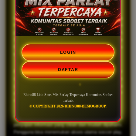
Terbaik
Ini dia akses Mix Parlay terpercaya hari ini bersama
RHINO88
! Situs taruhan bola terbaik dengan pilihan
provider lengkap termasuk SBOBET, UBOBET, SABA
Sports, dan CMD368. Dikenal juga dengan sebutan
Rhino 88 layanan paling praktis sistem adil dan
LOGIN
transparant.
DAFTAR
Buat yang mencari akses
Mix Parlay
dengan alur
simpel dan nggak ribet, platform ini bisa jadi pilihan
yang pas dan cukup menarik. Tampilan halamannya
dibuat responsif, jadi tetap nyaman dibuka lewat HP
Rhino88 Link Situs Mix Parlay Terpercaya Komunitas Sbobet
maupun desktop tanpa terasa berat.
Terbaik
© COPYRIGHT 2026 RHINO88-BEMOGROUP.
Salah satu daya tarik portal bola ini adalah ada pada
penyajian informasi yang clean dan mudah dipahami.
Pengguna bisa menemukan akses utama soccer play,