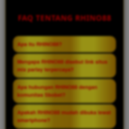
FAQ TENTANG RHINO88
Apa itu RHINO88?
RHINO88 adalah link situs mix parlay
Mengapa RHINO88 disebut link situs
terpercaya yang menghadirkan akses
mix parlay terpercaya?
ringan, cepat, dan mudah digunakan.
Halaman dibuat rapi agar pengguna bisa
RHINO88 disebut link situs mix parlay
Apa hubungan RHINO88 dengan
menemukan informasi utama dengan
terpercaya karena menyajikan akses yang
komunitas Sbobet?
lebih praktis.
stabil, tampilan responsif, serta informasi
yang jelas untuk pengguna yang mencari
RHINO88 menghadirkan informasi seputar
Apakah RHINO88 mudah dibuka lewat
halaman mixparlay hari ini.
komunitas Sbobet terbaik se Asia dengan
smartphone?
penyajian yang lebih rapi, mudah dibaca,