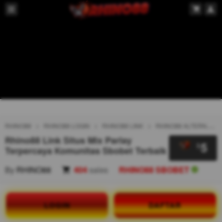
RHINO88
RHINO88 LOGIN
RHINO88 LINK
RHINO88 ALTERNATIF
Rhino88 Link Situs Mix Parlay
5
$
Terpercaya Komunitas Sbobet Terbaik
By
RHINO88
404
sales
RHINO88 SBOBET
LOGIN
DAFTAR