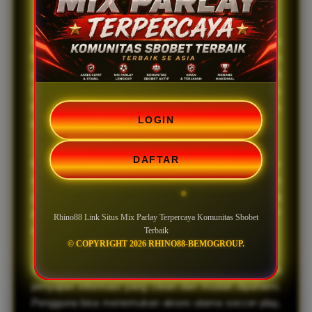
Terbaik
Ini dia akses Mix Parlay terpercaya hari ini bersama
RHINO88
! Situs taruhan bola terbaik dengan pilihan
provider lengkap termasuk SBOBET, UBOBET, SABA
Sports, dan CMD368. Dikenal juga dengan sebutan
Rhino 88 layanan paling praktis sistem adil dan
LOGIN
transparant.
DAFTAR
Buat yang mencari akses
Mix Parlay
dengan alur
simpel dan nggak ribet, platform ini bisa jadi pilihan
yang pas dan cukup menarik. Tampilan halamannya
dibuat responsif, jadi tetap nyaman dibuka lewat HP
Rhino88 Link Situs Mix Parlay Terpercaya Komunitas Sbobet
maupun desktop tanpa terasa berat.
Terbaik
© COPYRIGHT 2026 RHINO88-BEMOGROUP.
Salah satu daya tarik portal bola ini adalah ada pada
penyajian informasi yang clean dan mudah dipahami.
Pengguna bisa menemukan akses utama soccer play,