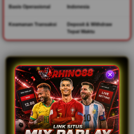
Basis Operasional
Indonesia
Keamanan Transaksi
Deposit & Withdraw
Tepat Waktu
Rhino88 Link Situs
Mix Parlay
Terpercaya
Komunitas Sbobet