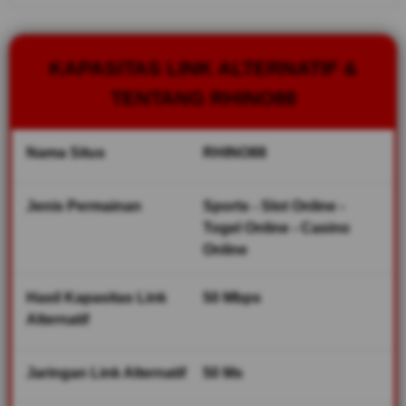
terbaik se
asia.
KAPASITAS LINK ALTERNATIF &
V
TENTANG RHINO88
i
e
w
Nama Situs
RHINO88
l
i
c
Jenis Permainan
Sports - Slot Online -
e
Togel Online - Casino
n
Online
s
e
d
Hasil Kapasitas Link
50 Mbps
e
Alternatif
t
a
i
Jaringan Link Alternatif
50 Ms
l
s