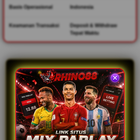
Basis Operasional
Indonesia
Keamanan Transaksi
Deposit & Withdraw
Tepat Waktu
Rhino88 Link Situs
Mix Parlay
Terpercaya
Komunitas Sbobet