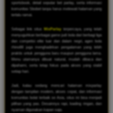
sportsbook, detail seputar bet parlay, serta informasi
komunitas Sbobet tanpa harus melewati halaman yang
terlalu ramai.
Sebagai link situs
MixParlay
terpercaya, yang telah
menyuguhkan berbagai game judi bola dari berbagi liga
dan competisi elite luar dan dalam negri, agen bola
rhino88 juga menghadirkan pengalaman yang lebih
praktis untuk pengguna baru maupun pengguna lama.
Menu utamanya dibuat natural, mudah dibaca dan
dipahami, serta tetap fokus pada akses yang stabil
setiap hari.
Jadi, kalau sedang mencari halaman mixparlay
dengan tampilan modern, akses cepat, dan informasi
komunitas bolat terbaik se Asia, situs ini bisa menjadi
pilihan yang pas. Desainnya rapi, loading ringan, dan
nyaman digunakan kapan saja.