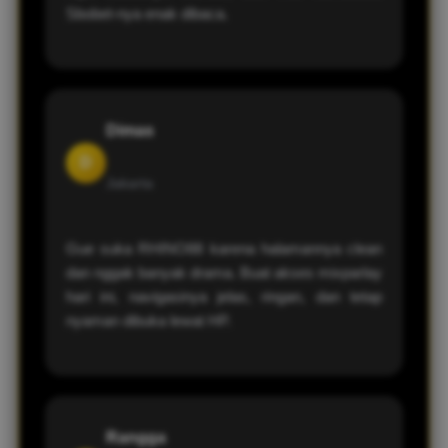
Sbobet-nya enak dibaca.
Dimas
D
Jakarta
Gue suka RHINO88 karena halamannya clean
dan nggak banyak drama. Buat akses mixparlay
hari ini, navigasinya jelas, ringan, dan tetap
nyaman dibuka lewat HP.
Rangga