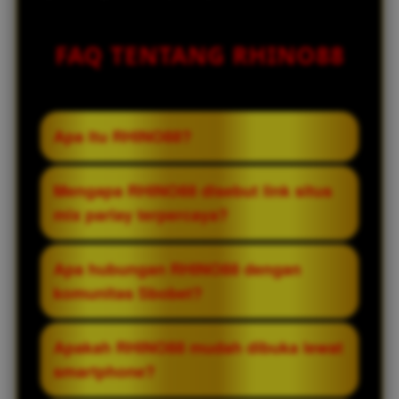
FAQ TENTANG RHINO88
Apa itu RHINO88?
RHINO88 adalah link situs mix parlay
Mengapa RHINO88 disebut link situs
terpercaya yang menghadirkan akses
mix parlay terpercaya?
ringan, cepat, dan mudah digunakan.
Halaman dibuat rapi agar pengguna bisa
RHINO88 disebut link situs mix parlay
Apa hubungan RHINO88 dengan
menemukan informasi utama dengan
terpercaya karena menyajikan akses yang
komunitas Sbobet?
lebih praktis.
stabil, tampilan responsif, serta informasi
yang jelas untuk pengguna yang mencari
RHINO88 menghadirkan informasi seputar
Apakah RHINO88 mudah dibuka lewat
halaman mixparlay hari ini.
komunitas Sbobet terbaik se Asia dengan
smartphone?
penyajian yang lebih rapi, mudah dibaca,