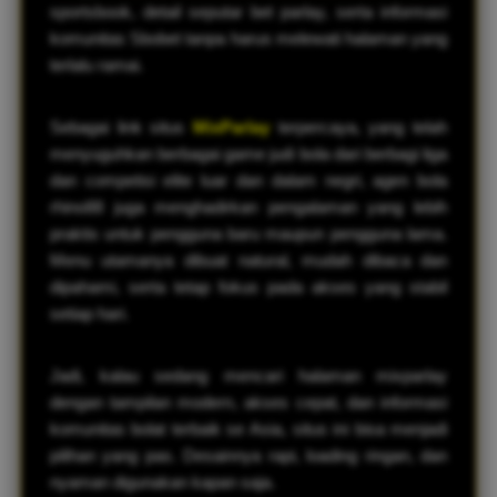
sportsbook, detail seputar bet parlay, serta informasi
komunitas Sbobet tanpa harus melewati halaman yang
terlalu ramai.
Sebagai link situs
MixParlay
terpercaya, yang telah
menyuguhkan berbagai game judi bola dari berbagi liga
dan competisi elite luar dan dalam negri, agen bola
rhino88 juga menghadirkan pengalaman yang lebih
praktis untuk pengguna baru maupun pengguna lama.
Menu utamanya dibuat natural, mudah dibaca dan
dipahami, serta tetap fokus pada akses yang stabil
setiap hari.
Jadi, kalau sedang mencari halaman mixparlay
dengan tampilan modern, akses cepat, dan informasi
komunitas bolat terbaik se Asia, situs ini bisa menjadi
pilihan yang pas. Desainnya rapi, loading ringan, dan
nyaman digunakan kapan saja.