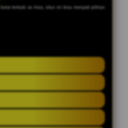
at terbaik se Asia, situs ini bisa menjadi pilihan
digunakan. Halaman dibuat rapi agar pengguna
if, serta informasi yang jelas untuk pengguna
ebih rapi, mudah dibaca, dan nyaman diakses