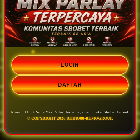
ix Parlay Terpercaya Komun
a
RHINO88
! Situs taruhan bola terbaik dengan pilihan provi
layanan paling praktis sistem adil dan transparant.
simpel dan nggak ribet, platform ini bisa jadi pilihan yang 
LOGIN
n desktop tanpa terasa berat.
DAFTAR
a pada penyajian informasi yang clean dan mudah dipahami. 
asi komunitas Sbobet tanpa harus melewati halaman yang terlalu 
Rhino88 Link Situs Mix Parlay Terpercaya Komunitas Sbobet Terbaik
ah menyuguhkan berbagai game judi bola dari berbagi liga da
© COPYRIGHT 2026 RHINO88-BEMOGROUP.
bih praktis untuk pengguna baru maupun pengguna lama. M
etiap hari.