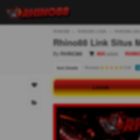
RHINO88
RHINO88 LOGIN
RHINO88 LIN
Rhino88 Link Situs 
By
RHINO88
404
sales
RHIN
5.00
Reviews
5.00
Item Details
10
stars
LOGIN