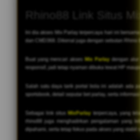
Rhino88 Link Situs M
Ini dia akses Mix Parlay terpercaya hari ini bersam
dan CMD368. Dikenal juga dengan sebutan Rhino 88 
Buat yang mencari akses
Mix Parlay
dengan alur 
responsif, jadi tetap nyaman dibuka lewat HP maupu
Salah satu daya tarik portal bola ini adalah ad
sportsbook, detail seputar bet parlay, serta inform
Sebagai link situs
MixParlay
terpercaya, yang tel
rhino88 juga menghadirkan pengalaman yang le
dipahami, serta tetap fokus pada akses yang stabil s