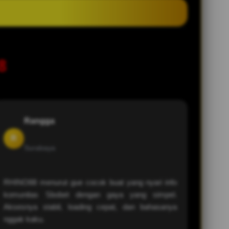
n membuat proses akses terasa lebih cepat,
 tampilan modern, serta informasi komunitas
8
Rangga
R
Surabaya
RHINO88 menurut gue cocok buat yang nyari info
komunitas Sbobet dengan gaya yang simpel.
Aksesnya stabil, loading cepat, dan bahasanya
nggak kaku.