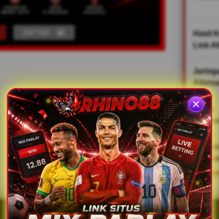
DAFTAR
Hasil 
Link Al
Jaring
Alterna
Basis
Operas
Keama
Transa