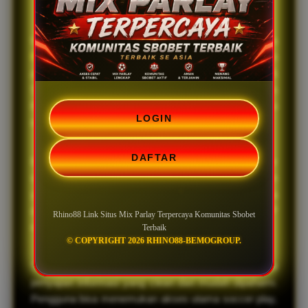
Terbaik
Ini dia akses Mix Parlay terpercaya hari ini bersama
RHINO88
! Situs taruhan bola terbaik dengan pilihan
provider lengkap termasuk SBOBET, UBOBET, SABA
Sports, dan CMD368. Dikenal juga dengan sebutan
Rhino 88 layanan paling praktis sistem adil dan
LOGIN
transparant.
DAFTAR
Buat yang mencari akses
Mix Parlay
dengan alur
simpel dan nggak ribet, platform ini bisa jadi pilihan
yang pas dan cukup menarik. Tampilan halamannya
dibuat responsif, jadi tetap nyaman dibuka lewat HP
Rhino88 Link Situs Mix Parlay Terpercaya Komunitas Sbobet
maupun desktop tanpa terasa berat.
Terbaik
© COPYRIGHT 2026 RHINO88-BEMOGROUP.
Salah satu daya tarik portal bola ini adalah ada pada
penyajian informasi yang clean dan mudah dipahami.
Pengguna bisa menemukan akses utama soccer play,