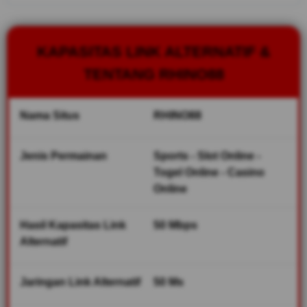
terbaik se
asia.
KAPASITAS LINK ALTERNATIF &
V
TENTANG RHINO88
i
e
w
Nama Situs
RHINO88
l
i
c
Jenis Permainan
Sports - Slot Online -
e
Togel Online - Casino
n
Online
s
e
d
Hasil Kapasitas Link
50 Mbps
e
Alternatif
t
a
i
Jaringan Link Alternatif
50 Ms
l
s