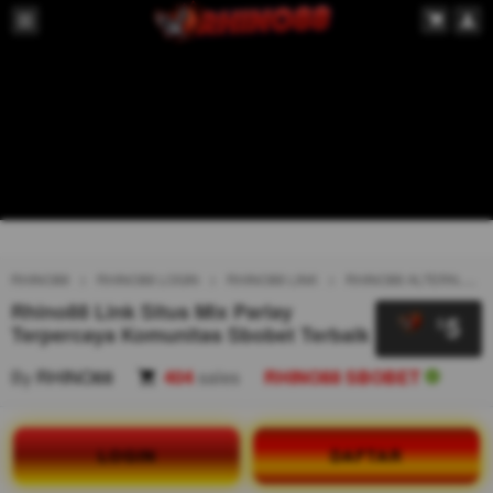
RHINO88
RHINO88 LOGIN
RHINO88 LINK
RHINO88 ALTERNATIF
Rhino88 Link Situs Mix Parlay
5
$
Terpercaya Komunitas Sbobet Terbaik
By
RHINO88
404
sales
RHINO88 SBOBET
LOGIN
DAFTAR