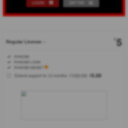
LOGIN
DAFTAR
Show More
5
$
Regular License
Regular
Included:
RHINO88
License
Included:
RHINO88 LOGIN
SELECTED
Included:
RHINO88 SBOBET
88
$
100.00
5.00
Extend support to 12 months
$
$
Rhino88
merupakan
link situs
mixparlay
terpercaya
hari ini
dengan
komunitas
sbobet