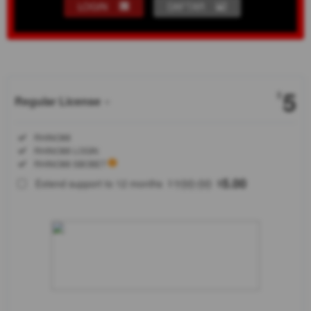
LOGIN
DAFTAR
Show More
5
$
Regular License
Regular
Included:
RHINO88
License
Included:
RHINO88 LOGIN
SELECTED
Included:
RHINO88 SBOBET
88
$
100.00
5.00
Extend support to 12 months
$
$
Rhino88
merupakan
link situs
mixparlay
terpercaya
hari ini
dengan
komunitas
sbobet