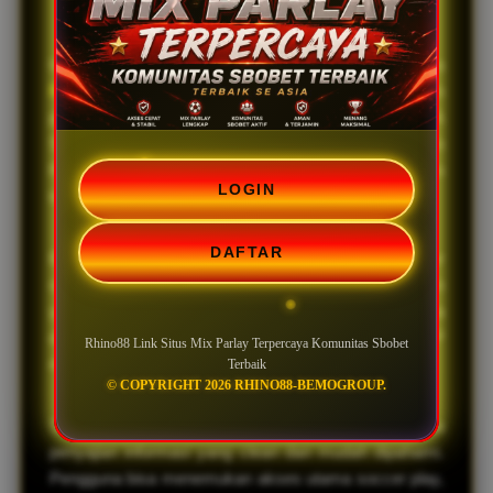
Terbaik
Ini dia akses Mix Parlay terpercaya hari ini bersama
RHINO88
! Situs taruhan bola terbaik dengan pilihan
provider lengkap termasuk SBOBET, UBOBET, SABA
Sports, dan CMD368. Dikenal juga dengan sebutan
Rhino 88 layanan paling praktis sistem adil dan
LOGIN
transparant.
DAFTAR
Buat yang mencari akses
Mix Parlay
dengan alur
simpel dan nggak ribet, platform ini bisa jadi pilihan
yang pas dan cukup menarik. Tampilan halamannya
dibuat responsif, jadi tetap nyaman dibuka lewat HP
Rhino88 Link Situs Mix Parlay Terpercaya Komunitas Sbobet
maupun desktop tanpa terasa berat.
Terbaik
© COPYRIGHT 2026 RHINO88-BEMOGROUP.
Salah satu daya tarik portal bola ini adalah ada pada
penyajian informasi yang clean dan mudah dipahami.
Pengguna bisa menemukan akses utama soccer play,