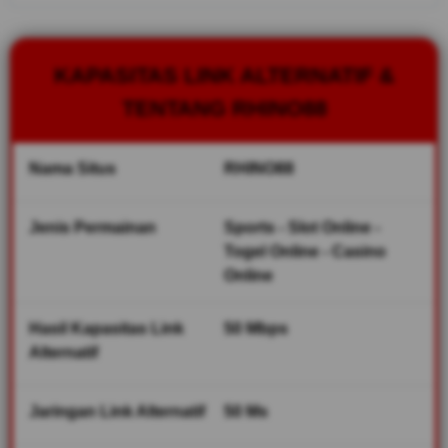
terbaik se
asia.
KAPASITAS LINK ALTERNATIF &
V
TENTANG RHINO88
i
e
w
Nama Situs
RHINO88
l
i
c
Jenis Permainan
Sports - Slot Online -
e
Togel Online - Casino
n
Online
s
e
d
Hasil Kapasitas Link
50 Mbps
e
Alternatif
t
a
i
Jaringan Link Alternatif
50 Ms
l
s