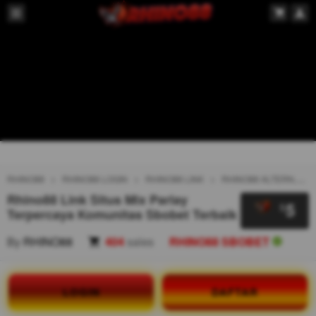
RHINO88
RHINO88 LOGIN
RHINO88 LINK
RHINO88 ALTERNATIF
Rhino88 Link Situs Mix Parlay
5
$
Terpercaya Komunitas Sbobet Terbaik
By
RHINO88
404
sales
RHINO88 SBOBET
LOGIN
DAFTAR