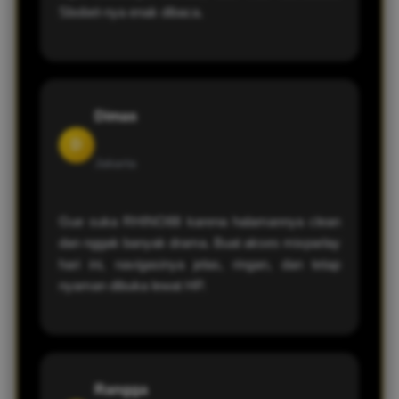
Sbobet-nya enak dibaca.
Dimas
D
Jakarta
Gue suka RHINO88 karena halamannya clean
dan nggak banyak drama. Buat akses mixparlay
hari ini, navigasinya jelas, ringan, dan tetap
nyaman dibuka lewat HP.
Rangga