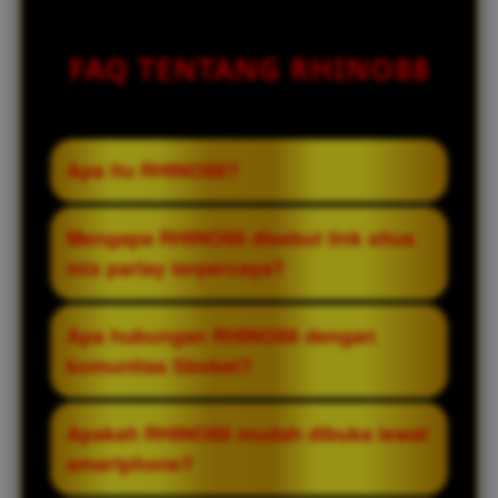
FAQ TENTANG RHINO88
Apa itu RHINO88?
RHINO88 adalah link situs mix parlay
Mengapa RHINO88 disebut link situs
terpercaya yang menghadirkan akses
mix parlay terpercaya?
ringan, cepat, dan mudah digunakan.
Halaman dibuat rapi agar pengguna bisa
RHINO88 disebut link situs mix parlay
Apa hubungan RHINO88 dengan
menemukan informasi utama dengan
terpercaya karena menyajikan akses yang
komunitas Sbobet?
lebih praktis.
stabil, tampilan responsif, serta informasi
yang jelas untuk pengguna yang mencari
RHINO88 menghadirkan informasi seputar
Apakah RHINO88 mudah dibuka lewat
halaman mixparlay hari ini.
komunitas Sbobet terbaik se Asia dengan
smartphone?
penyajian yang lebih rapi, mudah dibaca,