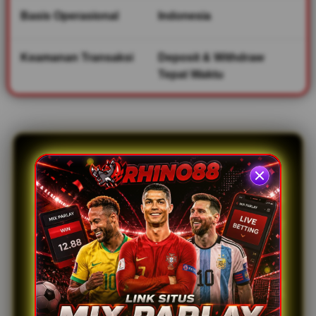
Basis Operasional
Indonesia
Keamanan Transaksi
Deposit & Withdraw
Tepat Waktu
Rhino88 Link Situs
Mix Parlay
Terpercaya
Komunitas Sbobet