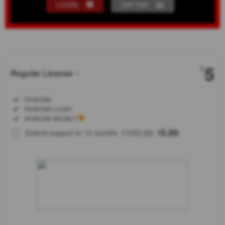
LOGIN
DAFTAR
Show More
5
$
Regular License
Regular
Included:
RHINO88
License
Included:
RHINO88 LOGIN
SELECTED
Included:
RHINO88 SBOBET
88
$
100.00
5.00
Extend support to 12 months
$
$
Rhino88
merupakan
link situs
mixparlay
terpercaya
hari ini
dengan
komunitas
sbobet