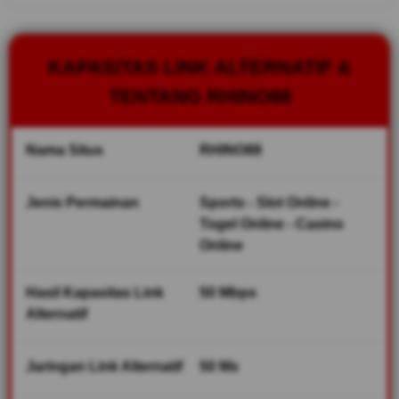
terbaik se
asia.
KAPASITAS LINK ALTERNATIF &
V
TENTANG RHINO88
i
e
w
Nama Situs
RHINO88
l
i
c
Jenis Permainan
Sports - Slot Online -
e
Togel Online - Casino
n
Online
s
e
d
Hasil Kapasitas Link
50 Mbps
e
Alternatif
t
a
i
Jaringan Link Alternatif
50 Ms
l
s