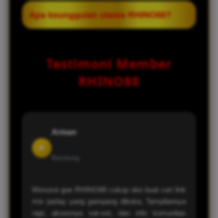
dan nyaman diakses melalui berbagai
Ya, RHINO88 dirancang agar mudah
Apa keunggulan utama RHINO88?
perangkat.
dibuka melalui smartphone maupun
desktop. Tampilan yang ringan membuat
Keunggulan utama RHINO88 ada pada
proses akses terasa lebih cepat, stabil, dan
akses mix parlay yang praktis, loading
Testimoni Member
tidak membingungkan.
ringan, navigasi jelas, tampilan modern,
serta informasi komunitas Sbobet yang
RHINO88
disusun lebih natural dan nyaman dibaca.
Arman
A
Bandung
Menurut gue RHINO88 cukup oke buat cari link
mix parlay yang gampang dibuka. Tampilannya
rapi, aksesnya sat-set, dan info komunitas