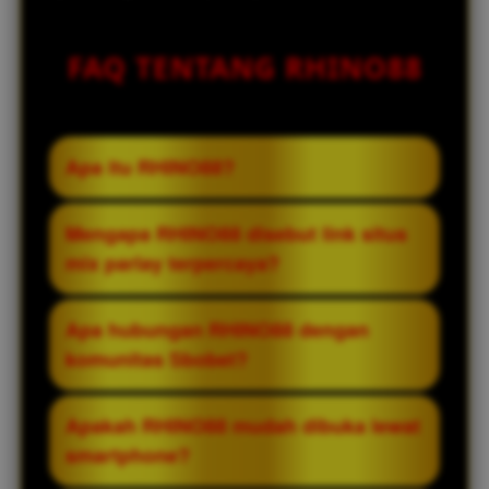
FAQ TENTANG RHINO88
Apa itu RHINO88?
RHINO88 adalah link situs mix parlay
Mengapa RHINO88 disebut link situs
terpercaya yang menghadirkan akses
mix parlay terpercaya?
ringan, cepat, dan mudah digunakan.
Halaman dibuat rapi agar pengguna bisa
RHINO88 disebut link situs mix parlay
Apa hubungan RHINO88 dengan
menemukan informasi utama dengan
terpercaya karena menyajikan akses yang
komunitas Sbobet?
lebih praktis.
stabil, tampilan responsif, serta informasi
yang jelas untuk pengguna yang mencari
RHINO88 menghadirkan informasi seputar
Apakah RHINO88 mudah dibuka lewat
halaman mixparlay hari ini.
komunitas Sbobet terbaik se Asia dengan
smartphone?
penyajian yang lebih rapi, mudah dibaca,