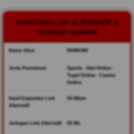
terbaik se
asia.
KAPASITAS LINK ALTERNATIF &
V
TENTANG RHINO88
i
e
w
Nama Situs
RHINO88
l
i
c
Jenis Permainan
Sports - Slot Online -
e
Togel Online - Casino
n
Online
s
e
d
Hasil Kapasitas Link
50 Mbps
e
Alternatif
t
a
i
Jaringan Link Alternatif
50 Ms
l
s