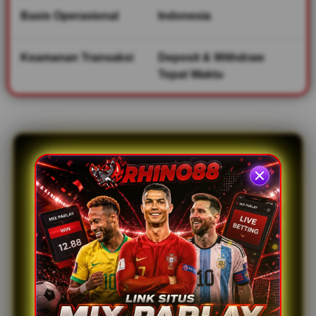
Basis Operasional
Indonesia
Keamanan Transaksi
Deposit & Withdraw
Tepat Waktu
Rhino88 Link Situs
Mix Parlay
Terpercaya
Komunitas Sbobet