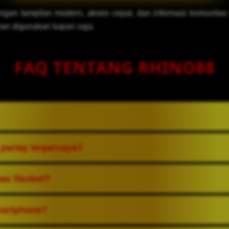
an tampilan modern, akses cepat, dan informasi komunitas bol
man digunakan kapan saja.
FAQ TENTANG RHINO88
caya yang menghadirkan akses ringan, cepat, dan mudah 
parlay terpercaya?
 praktis.
caya karena menyajikan akses yang stabil, tampilan respons
as Sbobet?
unitas Sbobet terbaik se Asia dengan penyajian yang l
martphone?