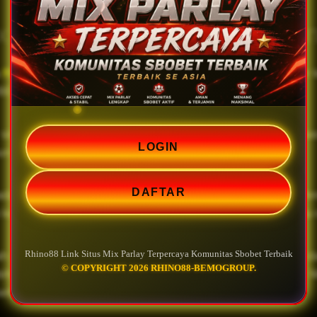
ix Parlay Terpercaya Komun
a
RHINO88
! Situs taruhan bola terbaik dengan pilihan provi
layanan paling praktis sistem adil dan transparant.
simpel dan nggak ribet, platform ini bisa jadi pilihan yang 
LOGIN
n desktop tanpa terasa berat.
DAFTAR
a pada penyajian informasi yang clean dan mudah dipahami. 
asi komunitas Sbobet tanpa harus melewati halaman yang terlalu 
Rhino88 Link Situs Mix Parlay Terpercaya Komunitas Sbobet Terbaik
ah menyuguhkan berbagai game judi bola dari berbagi liga da
© COPYRIGHT 2026 RHINO88-BEMOGROUP.
bih praktis untuk pengguna baru maupun pengguna lama. M
etiap hari.