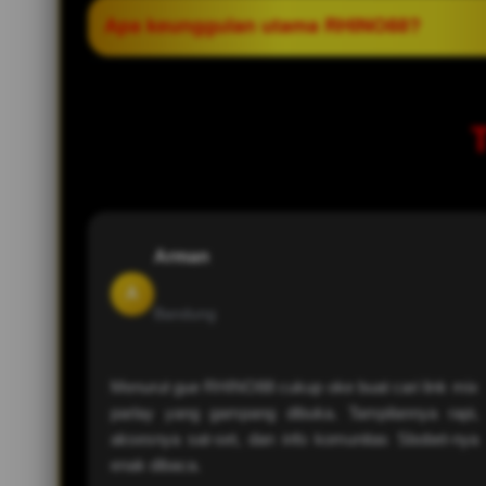
Ya, RHINO88 dirancang agar mudah dibuka m
Apa keunggulan utama RHINO88?
stabil, dan tidak membingungkan.
Keunggulan utama RHINO88 ada pada akses mi
Sbobet yang disusun lebih natural dan nyaman
Arman
A
Bandung
Menurut gue RHINO88 cukup oke buat cari link mix
parlay yang gampang dibuka. Tampilannya rapi,
aksesnya sat-set, dan info komunitas Sbobet-nya
enak dibaca.