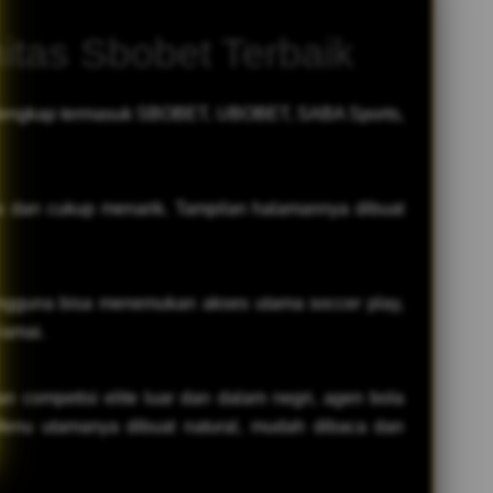
itas Sbobet Terbaik
der lengkap termasuk SBOBET, UBOBET, SABA Sports,
pas dan cukup menarik. Tampilan halamannya dibuat
Pengguna bisa menemukan akses utama soccer play,
ramai.
n competisi elite luar dan dalam negri, agen bola
enu utamanya dibuat natural, mudah dibaca dan