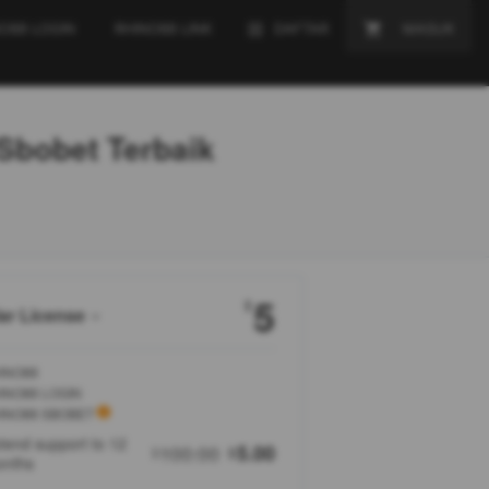
O88 LOGIN
RHINO88 LINK
DAFTAR
MASUK
Sbobet Terbaik
5
$
ar License
88
lar License
$
SELECTED
luded:
INO88
luded:
o88 merupakan link situs mixparlay
INO88 LOGIN
luded:
INO88 SBOBET
ercaya hari ini dengan komunitas sbobet
ik se asia.
tend support to 12
100.00
5.00
$
$
nths