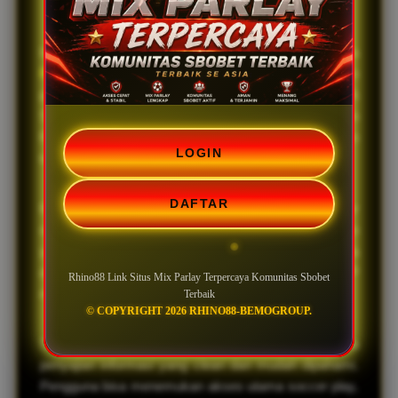
Terbaik
Ini dia akses Mix Parlay terpercaya hari ini bersama
RHINO88
! Situs taruhan bola terbaik dengan pilihan
provider lengkap termasuk SBOBET, UBOBET, SABA
Sports, dan CMD368. Dikenal juga dengan sebutan
Rhino 88 layanan paling praktis sistem adil dan
LOGIN
transparant.
DAFTAR
Buat yang mencari akses
Mix Parlay
dengan alur
simpel dan nggak ribet, platform ini bisa jadi pilihan
yang pas dan cukup menarik. Tampilan halamannya
dibuat responsif, jadi tetap nyaman dibuka lewat HP
Rhino88 Link Situs Mix Parlay Terpercaya Komunitas Sbobet
maupun desktop tanpa terasa berat.
Terbaik
© COPYRIGHT 2026 RHINO88-BEMOGROUP.
Salah satu daya tarik portal bola ini adalah ada pada
penyajian informasi yang clean dan mudah dipahami.
Pengguna bisa menemukan akses utama soccer play,