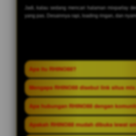
Jadi, kalau sedang mencari halaman mixparlay deng
yang pas. Desainnya rapi, loading ringan, dan nya
Apa itu RHINO88?
RHINO88 adalah link situs mix parlay terper
Mengapa RHINO88 disebut link situs mix 
bisa menemukan informasi utama dengan lebih
RHINO88 disebut link situs mix parlay terper
Apa hubungan RHINO88 dengan komunit
yang mencari halaman mixparlay hari ini.
RHINO88 menghadirkan informasi seputar kom
Apakah RHINO88 mudah dibuka lewat s
melalui berbagai perangkat.