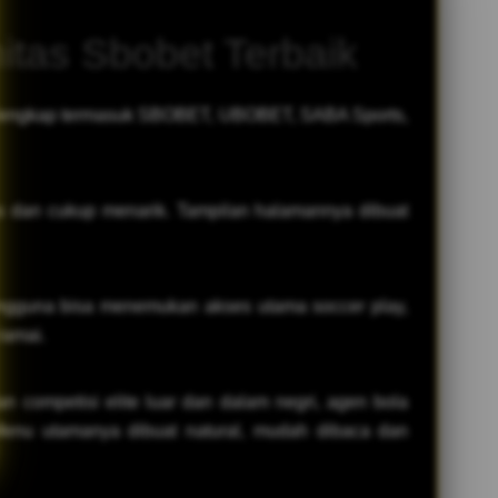
itas Sbobet Terbaik
der lengkap termasuk SBOBET, UBOBET, SABA Sports,
pas dan cukup menarik. Tampilan halamannya dibuat
Pengguna bisa menemukan akses utama soccer play,
ramai.
n competisi elite luar dan dalam negri, agen bola
enu utamanya dibuat natural, mudah dibaca dan