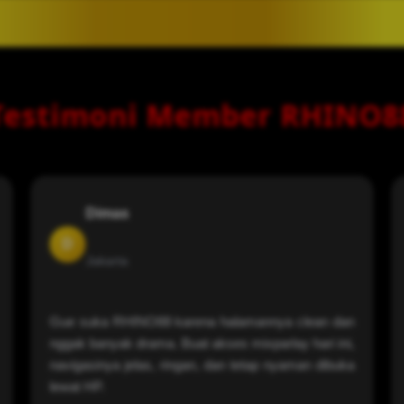
elalui smartphone maupun desktop. Tampilan yang ringa
x parlay yang praktis, loading ringan, navigasi jelas,
 dibaca.
Testimoni Member RHINO8
Dimas
D
Jakarta
Gue suka RHINO88 karena halamannya clean dan
nggak banyak drama. Buat akses mixparlay hari ini,
navigasinya jelas, ringan, dan tetap nyaman dibuka
lewat HP.