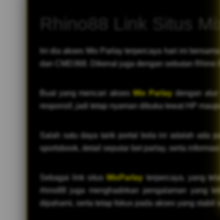
Rhino88 Link Situs M
Ini dia akses Mix Parlay terpercaya hari ini bersam
dan CMD368. Dikenal juga dengan sebutan Rhino 88 
Buat yang mencari akses
Mix Parlay
dengan alur 
responsif, jadi tetap nyaman dibuka lewat HP maupu
Salah satu daya tarik portal bola ini adalah ad
sportsbook, detail seputar bet parlay, serta inform
Sebagai link situs
MixParlay
terpercaya, yang tel
rhino88 juga menghadirkan pengalaman yang le
dipahami, serta tetap fokus pada akses yang stabil s