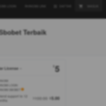
O88 LOGIN
RHINO88 LINK
DAFTAR
MASUK
Sbobet Terbaik
5
$
ar License
88
lar License
$
SELECTED
luded:
INO88
luded:
o88 merupakan link situs mixparlay
INO88 LOGIN
luded:
INO88 SBOBET
ercaya hari ini dengan komunitas sbobet
ik se asia.
tend support to 12
100.00
5.00
$
$
nths