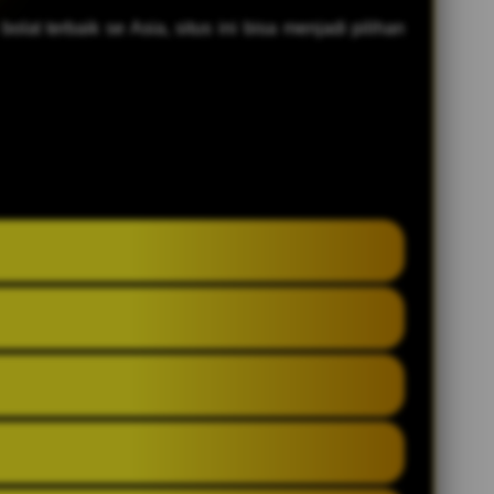
at terbaik se Asia, situs ini bisa menjadi pilihan
digunakan. Halaman dibuat rapi agar pengguna
if, serta informasi yang jelas untuk pengguna
ebih rapi, mudah dibaca, dan nyaman diakses