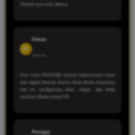
Sbobet-nya enak dibaca.
Dimas
D
Jakarta
Gue suka RHINO88 karena halamannya clean
dan nggak banyak drama. Buat akses mixparlay
hari ini, navigasinya jelas, ringan, dan tetap
nyaman dibuka lewat HP.
Rangga