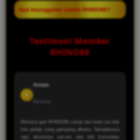
dan nyaman diakses melalui berbagai
Ya, RHINO88 dirancang agar mudah
Apa keunggulan utama RHINO88?
perangkat.
dibuka melalui smartphone maupun
desktop. Tampilan yang ringan membuat
Keunggulan utama RHINO88 ada pada
proses akses terasa lebih cepat, stabil, dan
akses mix parlay yang praktis, loading
Testimoni Member
tidak membingungkan.
ringan, navigasi jelas, tampilan modern,
serta informasi komunitas Sbobet yang
RHINO88
disusun lebih natural dan nyaman dibaca.
Arman
A
Bandung
Menurut gue RHINO88 cukup oke buat cari link
mix parlay yang gampang dibuka. Tampilannya
rapi, aksesnya sat-set, dan info komunitas