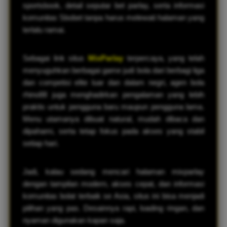
sportsbook, detail seputar bet parlay, serta informasi
komunitas Sbobet tanpa harus melewati halaman yang
terlalu ramai.
Sebagai link situs
MixParlay
terpercaya, yang telah
menyuguhkan berbagai game judi bola dari berbagi liga
dan competisi elite luar dan dalam negri, agen bola
rhino88 juga menghadirkan pengalaman yang lebih
praktis untuk pengguna baru maupun pengguna lama.
Menu utamanya dibuat natural, mudah dibaca dan
dipahami, serta tetap fokus pada akses yang stabil
setiap hari.
Jadi, kalau sedang mencari halaman mixparlay
dengan tampilan modern, akses cepat, dan informasi
komunitas bolat terbaik se Asia, situs ini bisa menjadi
pilihan yang pas. Desainnya rapi, loading ringan, dan
nyaman digunakan kapan saja.