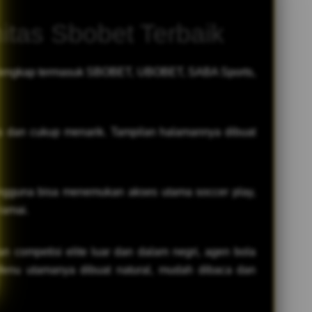
itas Sbobet Terbaik
der lengkap termasuk SBOBET, UBOBET, SABA Sports,
pas dan cukup menarik. Tampilan halamannya dibuat
Pengguna bisa menemukan akses utama soccer play,
ramai.
n competisi elite luar dan dalam negri, agen bola
enu utamanya dibuat natural, mudah dibaca dan