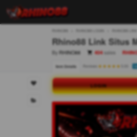
RHINO88
RHINO88 LOGIN
RHINO88 LIN
Rhino88 Link Situs 
By
RHINO88
404
sales
RHIN
5.00
Reviews
5.00
Item Details
10
stars
LOGIN