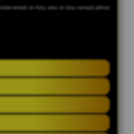
at terbaik se Asia, situs ini bisa menjadi pilihan
digunakan. Halaman dibuat rapi agar pengguna
if, serta informasi yang jelas untuk pengguna
ebih rapi, mudah dibaca, dan nyaman diakses