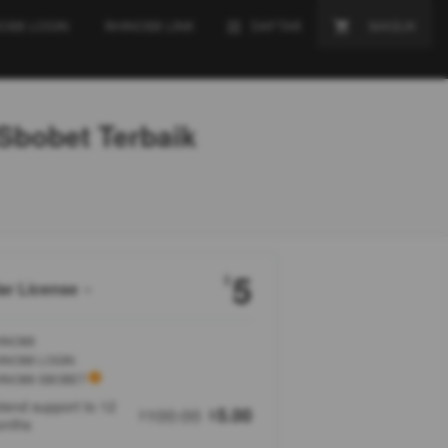
O88 LOGIN
RHINO88 LINK
DAFTAR
MASUK
Sbobet Terbaik
5
$
ar License
88
lar License
$
SELECTED
luded:
INO88
luded:
o88 merupakan link situs mixparlay
INO88 LOGIN
luded:
INO88 SBOBET
ercaya hari ini dengan komunitas sbobet
ik se asia.
tend support to 12
100.00
5.00
$
$
nths