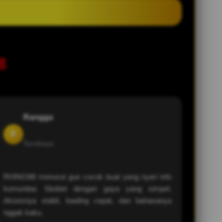
n membuat proses akses terasa lebih cepat,
 tampilan modern, serta informasi komunitas
8
Rangga
R
Surabaya
RHINO88 menurut gue cocok buat yang nyari info
komunitas Sbobet dengan gaya yang simpel.
Aksesnya stabil, loading cepat, dan bahasanya
nggak kaku.