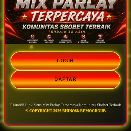
ix Parlay Terpercaya Komun
a
RHINO88
! Situs taruhan bola terbaik dengan pilihan provi
layanan paling praktis sistem adil dan transparant.
simpel dan nggak ribet, platform ini bisa jadi pilihan yang 
LOGIN
n desktop tanpa terasa berat.
DAFTAR
a pada penyajian informasi yang clean dan mudah dipahami. 
asi komunitas Sbobet tanpa harus melewati halaman yang terlalu 
Rhino88 Link Situs Mix Parlay Terpercaya Komunitas Sbobet Terbaik
ah menyuguhkan berbagai game judi bola dari berbagi liga da
© COPYRIGHT 2026 RHINO88-BEMOGROUP.
bih praktis untuk pengguna baru maupun pengguna lama. M
etiap hari.