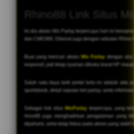
Rhino88 Link Situs M
Ini dia akses Mix Parlay terpercaya hari ini bersam
dan CMD368. Dikenal juga dengan sebutan Rhino 88 
Buat yang mencari akses
Mix Parlay
dengan alur 
responsif, jadi tetap nyaman dibuka lewat HP maupu
Salah satu daya tarik portal bola ini adalah ad
sportsbook, detail seputar bet parlay, serta inform
Sebagai link situs
MixParlay
terpercaya, yang tel
rhino88 juga menghadirkan pengalaman yang le
dipahami, serta tetap fokus pada akses yang stabil s