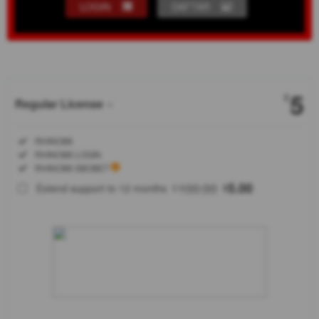
LOGIN
DAFTAR
Show More
5
$
Regular License
Regular
Included:
RHINO88
License
Included:
RHINO88 LOGIN
SELECTED
Included:
RHINO88 SBOBET
88
$
100.00
5.00
Extend support to 12 months
$
$
Rhino88
merupakan
link situs
mixparlay
terpercaya
hari ini
dengan
komunitas
sbobet