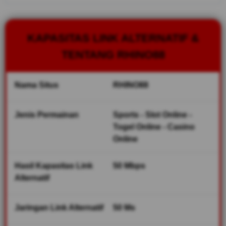
terbaik se
asia.
KAPASITAS LINK ALTERNATIF &
V
TENTANG RHINO88
i
e
w
Nama Situs
RHINO88
l
i
c
Jenis Permainan
Sports - Slot Online -
e
Togel Online - Casino
n
Online
s
e
d
Hasil Kapasitas Link
50 Mbps
e
Alternatif
t
a
i
Jaringan Link Alternatif
50 Ms
l
s