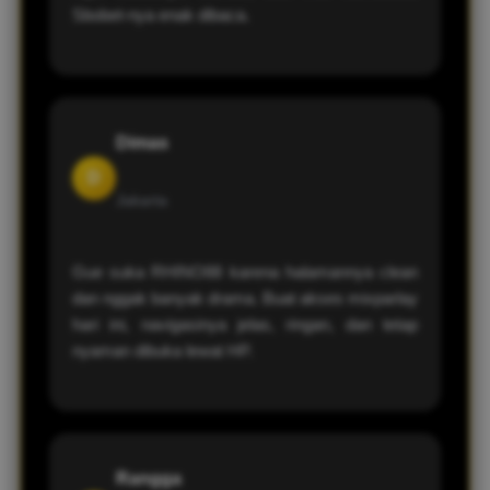
Sbobet-nya enak dibaca.
Dimas
D
Jakarta
Gue suka RHINO88 karena halamannya clean
dan nggak banyak drama. Buat akses mixparlay
hari ini, navigasinya jelas, ringan, dan tetap
nyaman dibuka lewat HP.
Rangga