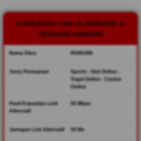
terbaik se
asia.
KAPASITAS LINK ALTERNATIF &
V
TENTANG RHINO88
i
e
w
Nama Situs
RHINO88
l
i
c
Jenis Permainan
Sports - Slot Online -
e
Togel Online - Casino
n
Online
s
e
d
Hasil Kapasitas Link
50 Mbps
e
Alternatif
t
a
i
Jaringan Link Alternatif
50 Ms
l
s