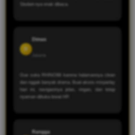
Sbobet-nya enak dibaca.
Dimas
D
Jakarta
Gue suka RHINO88 karena halamannya clean
dan nggak banyak drama. Buat akses mixparlay
hari ini, navigasinya jelas, ringan, dan tetap
nyaman dibuka lewat HP.
Rangga