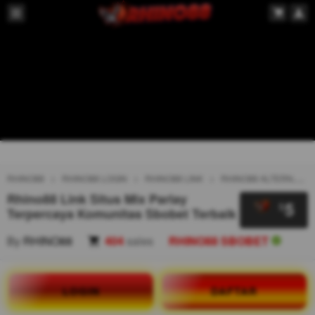
RHINO88
RHINO88 LOGIN
RHINO88 LINK
RHINO88 ALTERNATIF
Rhino88 Link Situs Mix Parlay
5
$
Terpercaya Komunitas Sbobet Terbaik
By
RHINO88
404
sales
RHINO88 SBOBET
LOGIN
DAFTAR