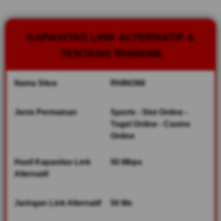
terbaik se
asia.
KAPASITAS LINK ALTERNATIF &
V
TENTANG RHINO88
i
e
w
Nama Situs
RHINO88
l
i
c
Jenis Permainan
Sports - Slot Online -
e
Togel Online - Casino
n
Online
s
e
d
Hasil Kapasitas Link
50 Mbps
e
Alternatif
t
a
i
Jaringan Link Alternatif
50 Ms
l
s