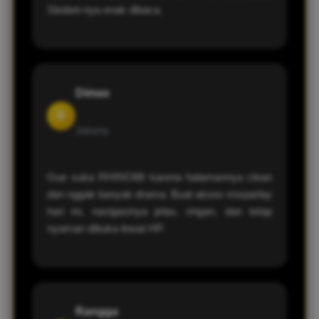
Sbobet-nya enak dibaca.
Dimas
D
Jakarta
Gue suka RHINO88 karena halamannya clean
dan nggak banyak drama. Buat akses mixparlay
hari ini, navigasinya jelas, ringan, dan tetap
nyaman dibuka lewat HP.
Rangga