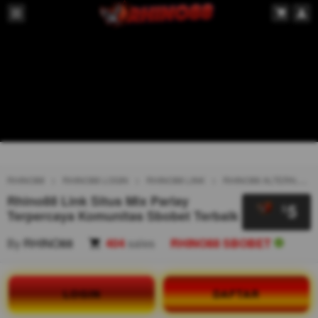
RHINO88
RHINO88 LOGIN
RHINO88 LINK
RHINO88 ALTERNATIF
Rhino88 Link Situs Mix Parlay
5
$
Terpercaya Komunitas Sbobet Terbaik
By
RHINO88
404
sales
RHINO88 SBOBET
LOGIN
DAFTAR