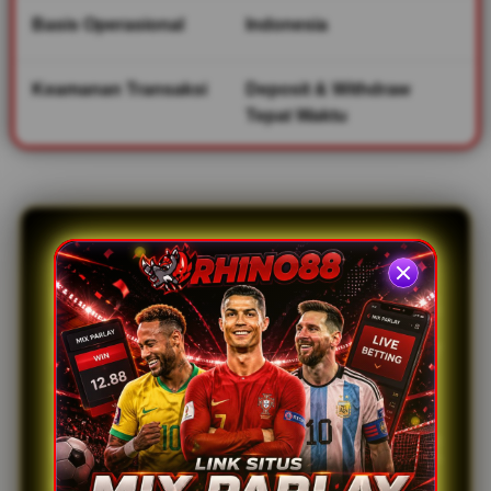
Basis Operasional
Indonesia
Keamanan Transaksi
Deposit & Withdraw
Tepat Waktu
Rhino88 Link Situs
Mix Parlay
Terpercaya
Komunitas Sbobet