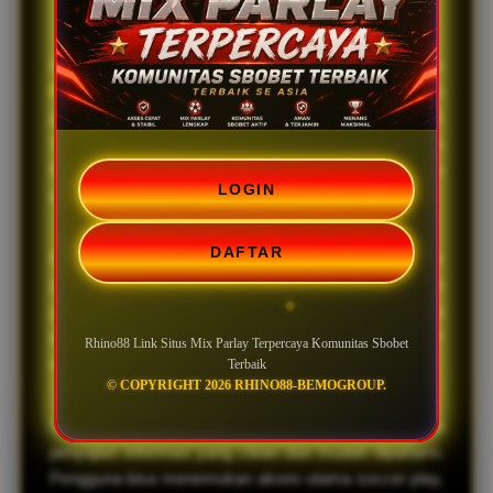
Terbaik
Ini dia akses Mix Parlay terpercaya hari ini bersama
RHINO88
! Situs taruhan bola terbaik dengan pilihan
provider lengkap termasuk SBOBET, UBOBET, SABA
Sports, dan CMD368. Dikenal juga dengan sebutan
Rhino 88 layanan paling praktis sistem adil dan
LOGIN
transparant.
DAFTAR
Buat yang mencari akses
Mix Parlay
dengan alur
simpel dan nggak ribet, platform ini bisa jadi pilihan
yang pas dan cukup menarik. Tampilan halamannya
dibuat responsif, jadi tetap nyaman dibuka lewat HP
Rhino88 Link Situs Mix Parlay Terpercaya Komunitas Sbobet
maupun desktop tanpa terasa berat.
Terbaik
© COPYRIGHT 2026 RHINO88-BEMOGROUP.
Salah satu daya tarik portal bola ini adalah ada pada
penyajian informasi yang clean dan mudah dipahami.
Pengguna bisa menemukan akses utama soccer play,