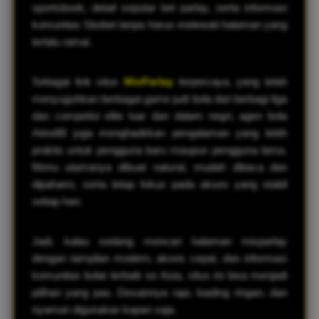
sportsbook, detail seputar bet parlay, serta informasi
komunitas Sbobet tanpa harus melewati halaman yang
terlalu ramai.
Sebagai link situs
MixParlay
terpercaya, yang telah
menyuguhkan berbagai game judi bola dari berbagi liga
dan competisi elite luar dan dalam negri, agen bola
rhino88 juga menghadirkan pengalaman yang lebih
praktis untuk pengguna baru maupun pengguna lama.
Menu utamanya dibuat natural, mudah dibaca dan
dipahami, serta tetap fokus pada akses yang stabil
setiap hari.
Jadi, kalau sedang mencari halaman mixparlay
dengan tampilan modern, akses cepat, dan informasi
komunitas bolat terbaik se Asia, situs ini bisa menjadi
pilihan yang pas. Desainnya rapi, loading ringan, dan
nyaman digunakan kapan saja.