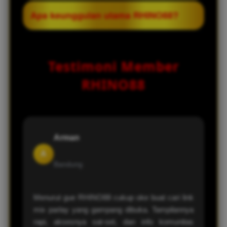
dan nyaman diakses melalui berbagai
Ya, RHINO88 dirancang agar mudah
Apa keunggulan utama RHINO88?
perangkat.
dibuka melalui smartphone maupun
desktop. Tampilan yang ringan membuat
Keunggulan utama RHINO88 ada pada
proses akses terasa lebih cepat, stabil, dan
akses mix parlay yang praktis, loading
Testimoni Member
tidak membingungkan.
ringan, navigasi jelas, tampilan modern,
serta informasi komunitas Sbobet yang
RHINO88
disusun lebih natural dan nyaman dibaca.
Arman
A
Bandung
Menurut gue RHINO88 cukup oke buat cari link
mix parlay yang gampang dibuka. Tampilannya
rapi, aksesnya sat-set, dan info komunitas