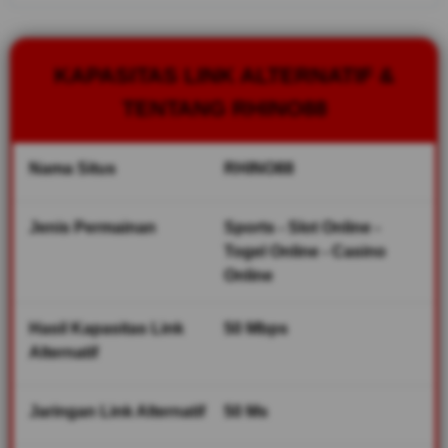
terbaik se
asia.
KAPASITAS LINK ALTERNATIF &
V
TENTANG RHINO88
i
e
w
Nama Situs
RHINO88
l
i
c
Jenis Permainan
Sports - Slot Online -
e
Togel Online - Casino
n
Online
s
e
d
Hasil Kapasitas Link
50 Mbps
e
Alternatif
t
a
i
Jaringan Link Alternatif
50 Ms
l
s