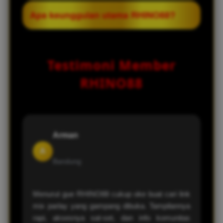
dan nyaman diakses melalui berbagai
Ya, RHINO88 dirancang agar mudah
Apa keunggulan utama RHINO88?
perangkat.
dibuka melalui smartphone maupun
desktop. Tampilan yang ringan membuat
Keunggulan utama RHINO88 ada pada
proses akses terasa lebih cepat, stabil, dan
akses mix parlay yang praktis, loading
Testimoni Member
tidak membingungkan.
ringan, navigasi jelas, tampilan modern,
serta informasi komunitas Sbobet yang
RHINO88
disusun lebih natural dan nyaman dibaca.
Arman
A
Bandung
Menurut gue RHINO88 cukup oke buat cari link
mix parlay yang gampang dibuka. Tampilannya
rapi, aksesnya sat-set, dan info komunitas