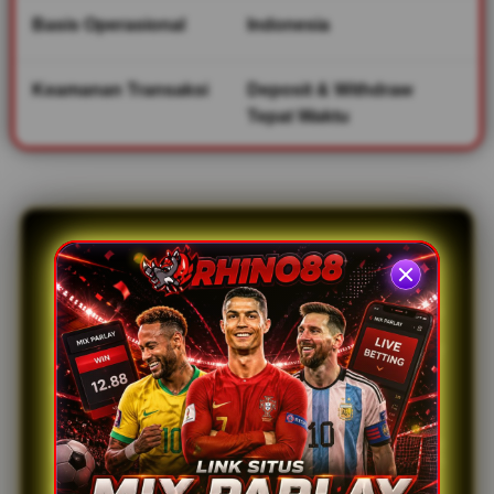
Basis Operasional
Indonesia
Keamanan Transaksi
Deposit & Withdraw
Tepat Waktu
Rhino88 Link Situs
Mix Parlay
Terpercaya
Komunitas Sbobet