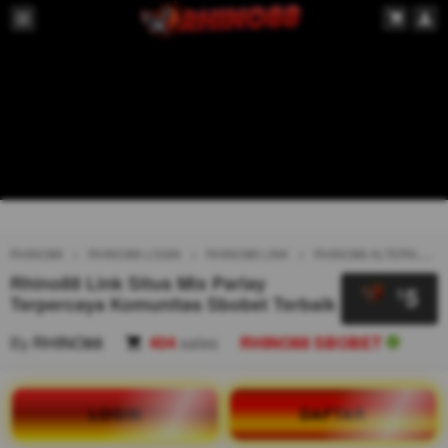
RHINO88
RHINO88 LOGIN
RHINO88 LINK
RHINO88 ALTERNATIF
Rhino88 Link Situs Mix Parlay
5
$
Terpercaya Komunitas Sbobet Terbaik
By
RHINO88
404
sales
RHINO88 SBOBET
LOGIN
DAFTAR