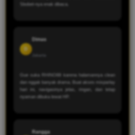
Sbobet-nya enak dibaca.
Dimas
D
Jakarta
Gue suka RHINO88 karena halamannya clean
dan nggak banyak drama. Buat akses mixparlay
hari ini, navigasinya jelas, ringan, dan tetap
nyaman dibuka lewat HP.
Rangga