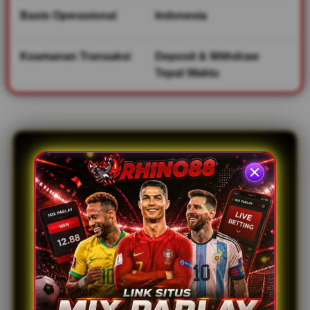
Basis Operasional
Indonesia
Keamanan Transaksi
Deposit & Withdraw
Tepat Waktu
Rhino88 Link Situs
Mix Parlay
Terpercaya
Komunitas Sbobet