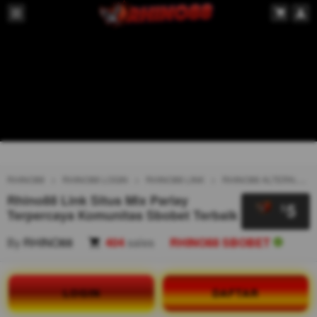
RHINO88
RHINO88 LOGIN
RHINO88 LINK
RHINO88 ALTERNATIF
Rhino88 Link Situs Mix Parlay
5
$
Terpercaya Komunitas Sbobet Terbaik
By
RHINO88
404
sales
RHINO88 SBOBET
LOGIN
DAFTAR