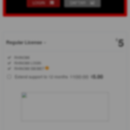
LOGIN
DAFTAR
Show More
5
$
Regular License
Regular
Included:
RHINO88
License
Included:
RHINO88 LOGIN
SELECTED
Included:
RHINO88 SBOBET
88
$
100.00
5.00
Extend support to 12 months
$
$
Rhino88
merupakan
link situs
mixparlay
terpercaya
hari ini
dengan
komunitas
sbobet