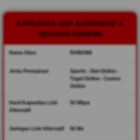
terbaik se
asia.
KAPASITAS LINK ALTERNATIF &
V
TENTANG RHINO88
i
e
w
Nama Situs
RHINO88
l
i
c
Jenis Permainan
Sports - Slot Online -
e
Togel Online - Casino
n
Online
s
e
d
Hasil Kapasitas Link
50 Mbps
e
Alternatif
t
a
i
Jaringan Link Alternatif
50 Ms
l
s