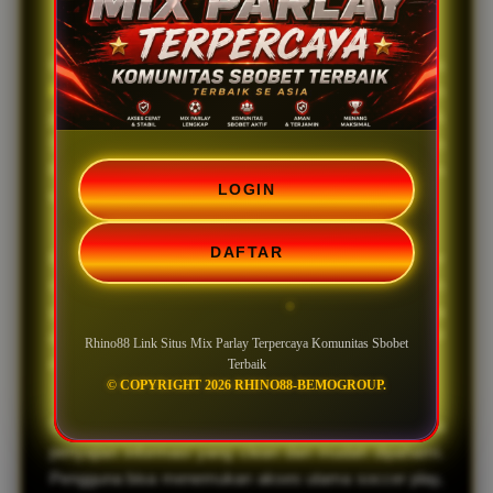
Terbaik
Ini dia akses Mix Parlay terpercaya hari ini bersama
RHINO88
! Situs taruhan bola terbaik dengan pilihan
provider lengkap termasuk SBOBET, UBOBET, SABA
Sports, dan CMD368. Dikenal juga dengan sebutan
Rhino 88 layanan paling praktis sistem adil dan
LOGIN
transparant.
DAFTAR
Buat yang mencari akses
Mix Parlay
dengan alur
simpel dan nggak ribet, platform ini bisa jadi pilihan
yang pas dan cukup menarik. Tampilan halamannya
dibuat responsif, jadi tetap nyaman dibuka lewat HP
Rhino88 Link Situs Mix Parlay Terpercaya Komunitas Sbobet
maupun desktop tanpa terasa berat.
Terbaik
© COPYRIGHT 2026 RHINO88-BEMOGROUP.
Salah satu daya tarik portal bola ini adalah ada pada
penyajian informasi yang clean dan mudah dipahami.
Pengguna bisa menemukan akses utama soccer play,