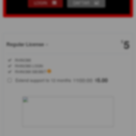
LOGIN
DAFTAR
Show More
5
$
Regular License
Regular
Included:
RHINO88
License
Included:
RHINO88 LOGIN
SELECTED
Included:
RHINO88 SBOBET
88
$
100.00
5.00
Extend support to 12 months
$
$
Rhino88
merupakan
link situs
mixparlay
terpercaya
hari ini
dengan
komunitas
sbobet