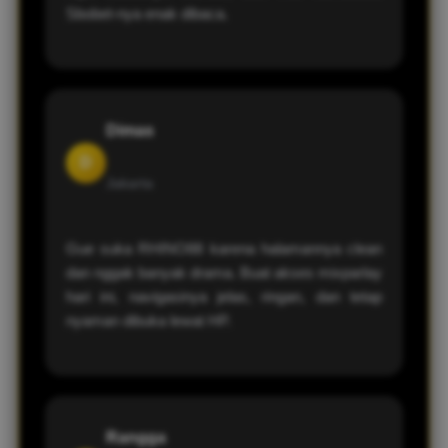
Sbobet-nya enak dibaca.
Dimas
D
Jakarta
Gue suka RHINO88 karena halamannya clean
dan nggak banyak drama. Buat akses mixparlay
hari ini, navigasinya jelas, ringan, dan tetap
nyaman dibuka lewat HP.
Rangga