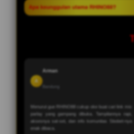
Ya, RHINO88 dirancang agar mudah dibuka m
Apa keunggulan utama RHINO88?
stabil, dan tidak membingungkan.
Keunggulan utama RHINO88 ada pada akses mi
Sbobet yang disusun lebih natural dan nyaman
Arman
A
Bandung
Menurut gue RHINO88 cukup oke buat cari link mix
parlay yang gampang dibuka. Tampilannya rapi,
aksesnya sat-set, dan info komunitas Sbobet-nya
enak dibaca.