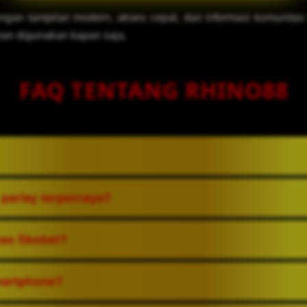
an tampilan modern, akses cepat, dan informasi komunitas bol
man digunakan kapan saja.
FAQ TENTANG RHINO88
caya yang menghadirkan akses ringan, cepat, dan mudah 
parlay terpercaya?
 praktis.
caya karena menyajikan akses yang stabil, tampilan respons
as Sbobet?
unitas Sbobet terbaik se Asia dengan penyajian yang l
martphone?