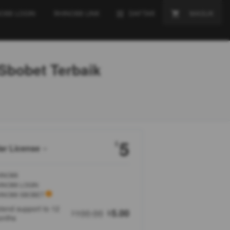
O88 LOGIN
RHINO88 LINK
DAFTAR
MASUK
Sbobet Terbaik
5
$
ar License
88
lar License
$
SELECTED
luded:
INO88
luded:
o88 merupakan link situs mixparlay
INO88 LOGIN
luded:
INO88 SBOBET
ercaya hari ini dengan komunitas sbobet
ik se asia.
tend support to 12
100.00
5.00
$
$
nths