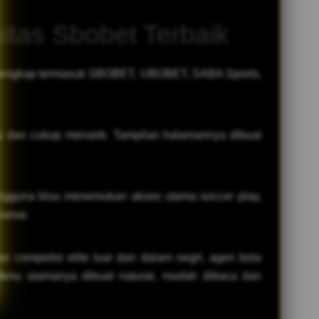
itas Sbobet Terbaik
der lengkap termasuk SBOBET, UBOBET, SABA Sports,
pas dan cukup menarik. Tampilan halamannya dibuat
Pengguna bisa menemukan akses utama soccer play,
ramai.
n competisi elite luar dan dalam negri, agen bola
enu utamanya dibuat natural, mudah dibaca dan