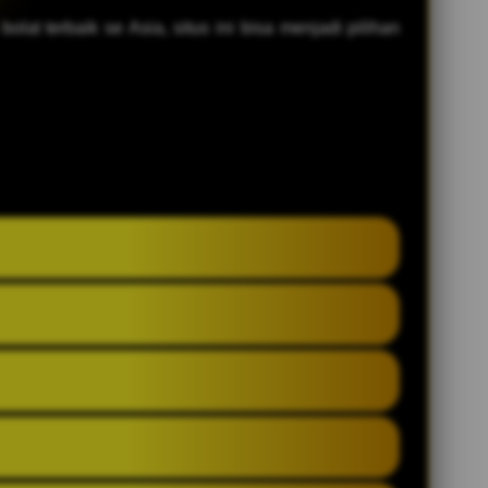
at terbaik se Asia, situs ini bisa menjadi pilihan
digunakan. Halaman dibuat rapi agar pengguna
if, serta informasi yang jelas untuk pengguna
ebih rapi, mudah dibaca, dan nyaman diakses