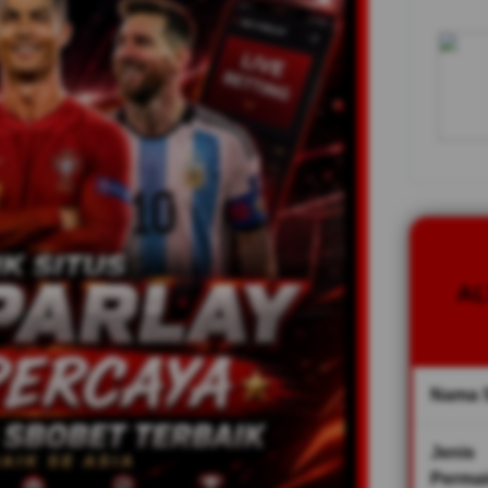
V
i
e
w
l
i
c
e
n
s
e
d
e
AL
t
a
i
l
s
Nama S
Jenis
Perma