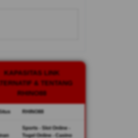
KAPASITAS LINK
TERNATIF & TENTANG
RHINO88
itus
RHINO88
Sports - Slot Online -
inan
Togel Online - Casino