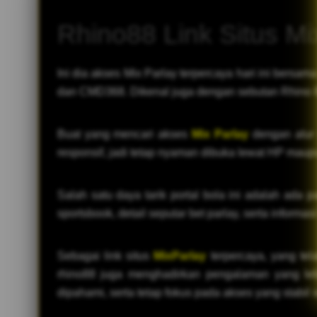
Rhino88 Link Situs M
Ini dia akses Mix Parlay terpercaya hari ini bersam
dan CMD368. Dikenal juga dengan sebutan Rhino 88 
Buat yang mencari akses
Mix Parlay
dengan alur 
responsif, jadi tetap nyaman dibuka lewat HP maupu
Salah satu daya tarik portal bola ini adalah ad
sportsbook, detail seputar bet parlay, serta inform
Sebagai link situs
MixParlay
terpercaya, yang tel
rhino88 juga menghadirkan pengalaman yang le
dipahami, serta tetap fokus pada akses yang stabil s