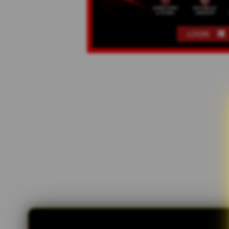
LOGIN