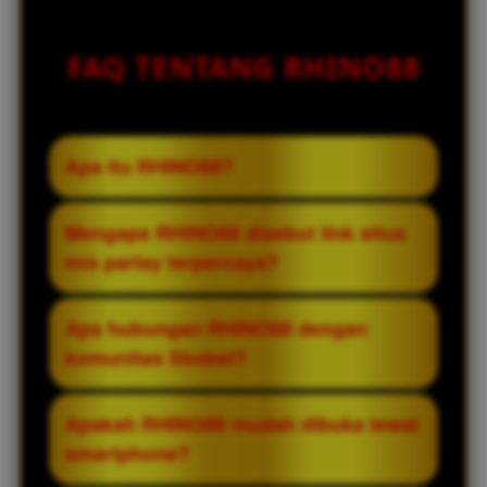
FAQ TENTANG RHINO88
Apa itu RHINO88?
RHINO88 adalah link situs mix parlay
Mengapa RHINO88 disebut link situs
terpercaya yang menghadirkan akses
mix parlay terpercaya?
ringan, cepat, dan mudah digunakan.
Halaman dibuat rapi agar pengguna bisa
RHINO88 disebut link situs mix parlay
Apa hubungan RHINO88 dengan
menemukan informasi utama dengan
terpercaya karena menyajikan akses yang
komunitas Sbobet?
lebih praktis.
stabil, tampilan responsif, serta informasi
yang jelas untuk pengguna yang mencari
RHINO88 menghadirkan informasi seputar
Apakah RHINO88 mudah dibuka lewat
halaman mixparlay hari ini.
komunitas Sbobet terbaik se Asia dengan
smartphone?
penyajian yang lebih rapi, mudah dibaca,