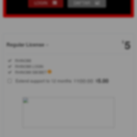
LOGIN
DAFTAR
Show More
5
$
Regular License
Regular
Included:
RHINO88
License
Included:
RHINO88 LOGIN
SELECTED
Included:
RHINO88 SBOBET
88
$
100.00
5.00
Extend support to 12 months
$
$
Rhino88
merupakan
link situs
mixparlay
terpercaya
hari ini
dengan
komunitas
sbobet