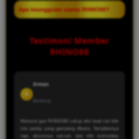
dan nyaman diakses melalui berbagai
Ya, RHINO88 dirancang agar mudah
Apa keunggulan utama RHINO88?
perangkat.
dibuka melalui smartphone maupun
desktop. Tampilan yang ringan membuat
Keunggulan utama RHINO88 ada pada
proses akses terasa lebih cepat, stabil, dan
akses mix parlay yang praktis, loading
Testimoni Member
tidak membingungkan.
ringan, navigasi jelas, tampilan modern,
serta informasi komunitas Sbobet yang
RHINO88
disusun lebih natural dan nyaman dibaca.
Arman
A
Bandung
Menurut gue RHINO88 cukup oke buat cari link
mix parlay yang gampang dibuka. Tampilannya
rapi, aksesnya sat-set, dan info komunitas