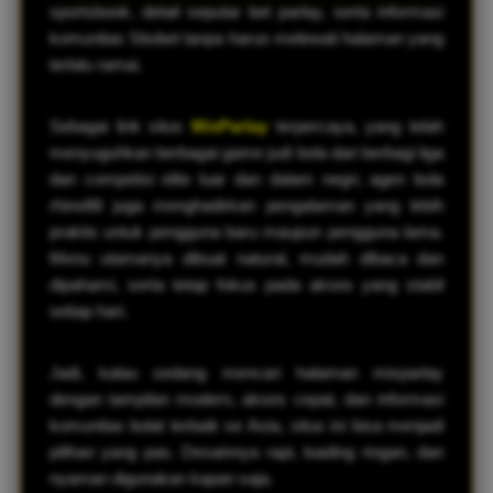
sportsbook, detail seputar bet parlay, serta informasi
komunitas Sbobet tanpa harus melewati halaman yang
terlalu ramai.
Sebagai link situs
MixParlay
terpercaya, yang telah
menyuguhkan berbagai game judi bola dari berbagi liga
dan competisi elite luar dan dalam negri, agen bola
rhino88 juga menghadirkan pengalaman yang lebih
praktis untuk pengguna baru maupun pengguna lama.
Menu utamanya dibuat natural, mudah dibaca dan
dipahami, serta tetap fokus pada akses yang stabil
setiap hari.
Jadi, kalau sedang mencari halaman mixparlay
dengan tampilan modern, akses cepat, dan informasi
komunitas bolat terbaik se Asia, situs ini bisa menjadi
pilihan yang pas. Desainnya rapi, loading ringan, dan
nyaman digunakan kapan saja.