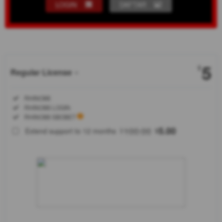
LOGIN
DAFTAR
Show More
5
$
Regular License
Regular
Included:
RHINO88
License
Included:
RHINO88 LOGIN
SELECTED
Included:
RHINO88 SBOBET
88
$
100.00
5.00
Extend support to 12 months
$
$
Rhino88
merupakan
link situs
mixparlay
terpercaya
hari ini
dengan
komunitas
sbobet