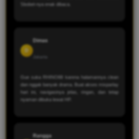
Sbobet-nya enak dibaca.
Dimas
D
Jakarta
Gue suka RHINO88 karena halamannya clean
dan nggak banyak drama. Buat akses mixparlay
hari ini, navigasinya jelas, ringan, dan tetap
nyaman dibuka lewat HP.
Rangga