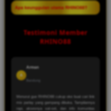
dan nyaman diakses melalui berbagai
Ya, RHINO88 dirancang agar mudah
Apa keunggulan utama RHINO88?
perangkat.
dibuka melalui smartphone maupun
desktop. Tampilan yang ringan membuat
Keunggulan utama RHINO88 ada pada
proses akses terasa lebih cepat, stabil, dan
akses mix parlay yang praktis, loading
Testimoni Member
tidak membingungkan.
ringan, navigasi jelas, tampilan modern,
serta informasi komunitas Sbobet yang
RHINO88
disusun lebih natural dan nyaman dibaca.
Arman
A
Bandung
Menurut gue RHINO88 cukup oke buat cari link
mix parlay yang gampang dibuka. Tampilannya
rapi, aksesnya sat-set, dan info komunitas