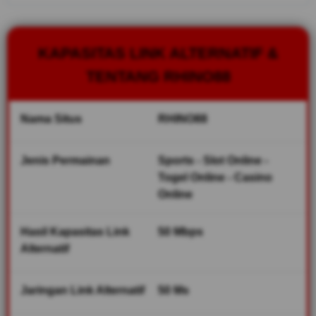
terbaik se
asia.
KAPASITAS LINK ALTERNATIF &
V
TENTANG RHINO88
i
e
w
Nama Situs
RHINO88
l
i
c
Jenis Permainan
Sports - Slot Online -
e
Togel Online - Casino
n
Online
s
e
d
Hasil Kapasitas Link
50 Mbps
e
Alternatif
t
a
i
Jaringan Link Alternatif
50 Ms
l
s