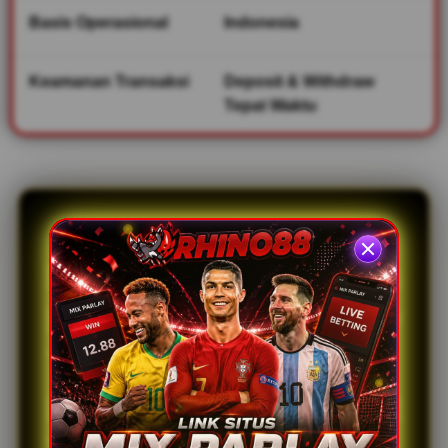
Basis Operasional
Indonesia
Keamanan Transaksi
Deposit & Withdraw
Tepat Waktu
Rhino88 Link Situs
Mix Parlay
Terpercaya
Komunitas Sbobet