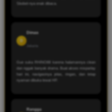
Sbobet-nya enak dibaca.
Dimas
D
Jakarta
Gue suka RHINO88 karena halamannya clean
dan nggak banyak drama. Buat akses mixparlay
hari ini, navigasinya jelas, ringan, dan tetap
nyaman dibuka lewat HP.
Rangga