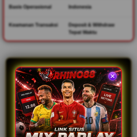
Basis Operasional
Indonesia
Keamanan Transaksi
Deposit & Withdraw
Tepat Waktu
Rhino88 Link Situs
Mix Parlay
Terpercaya
Komunitas Sbobet