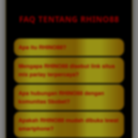
FAQ TENTANG RHINO88
Apa itu RHINO88?
RHINO88 adalah link situs mix parlay
Mengapa RHINO88 disebut link situs
terpercaya yang menghadirkan akses
mix parlay terpercaya?
ringan, cepat, dan mudah digunakan.
Halaman dibuat rapi agar pengguna bisa
RHINO88 disebut link situs mix parlay
Apa hubungan RHINO88 dengan
menemukan informasi utama dengan
terpercaya karena menyajikan akses yang
komunitas Sbobet?
lebih praktis.
stabil, tampilan responsif, serta informasi
yang jelas untuk pengguna yang mencari
RHINO88 menghadirkan informasi seputar
Apakah RHINO88 mudah dibuka lewat
halaman mixparlay hari ini.
komunitas Sbobet terbaik se Asia dengan
smartphone?
penyajian yang lebih rapi, mudah dibaca,