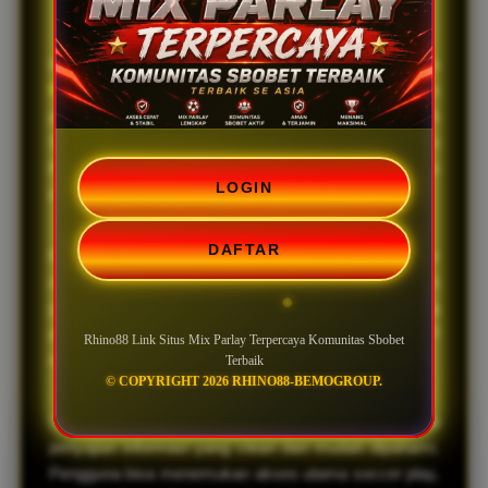
Terbaik
Ini dia akses Mix Parlay terpercaya hari ini bersama
RHINO88
! Situs taruhan bola terbaik dengan pilihan
provider lengkap termasuk SBOBET, UBOBET, SABA
Sports, dan CMD368. Dikenal juga dengan sebutan
Rhino 88 layanan paling praktis sistem adil dan
LOGIN
transparant.
DAFTAR
Buat yang mencari akses
Mix Parlay
dengan alur
simpel dan nggak ribet, platform ini bisa jadi pilihan
yang pas dan cukup menarik. Tampilan halamannya
dibuat responsif, jadi tetap nyaman dibuka lewat HP
Rhino88 Link Situs Mix Parlay Terpercaya Komunitas Sbobet
maupun desktop tanpa terasa berat.
Terbaik
© COPYRIGHT 2026 RHINO88-BEMOGROUP.
Salah satu daya tarik portal bola ini adalah ada pada
penyajian informasi yang clean dan mudah dipahami.
Pengguna bisa menemukan akses utama soccer play,