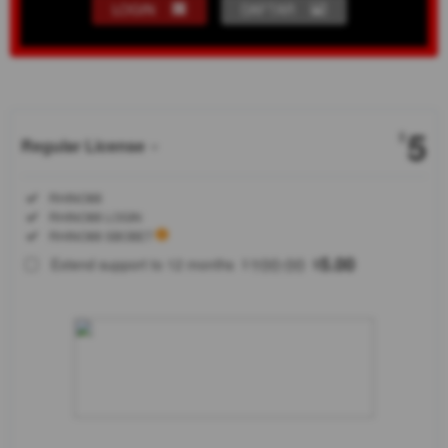
LOGIN
DAFTAR
Show More
5
$
Regular License
Regular
Included:
RHINO88
License
Included:
RHINO88 LOGIN
SELECTED
Included:
RHINO88 SBOBET
88
$
100.00
5.00
Extend support to 12 months
$
$
Rhino88
merupakan
link situs
mixparlay
terpercaya
hari ini
dengan
komunitas
sbobet