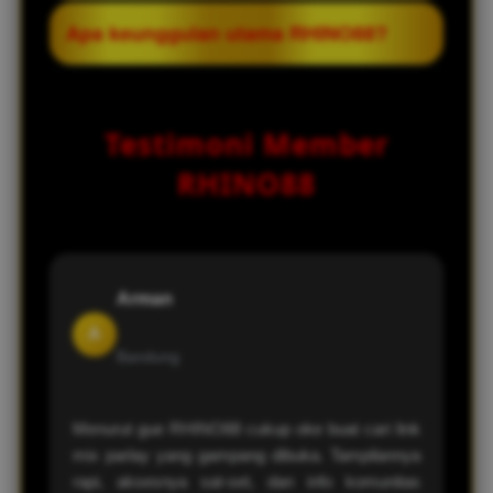
dan nyaman diakses melalui berbagai
Ya, RHINO88 dirancang agar mudah
Apa keunggulan utama RHINO88?
perangkat.
dibuka melalui smartphone maupun
desktop. Tampilan yang ringan membuat
Keunggulan utama RHINO88 ada pada
proses akses terasa lebih cepat, stabil, dan
akses mix parlay yang praktis, loading
Testimoni Member
tidak membingungkan.
ringan, navigasi jelas, tampilan modern,
serta informasi komunitas Sbobet yang
RHINO88
disusun lebih natural dan nyaman dibaca.
Arman
A
Bandung
Menurut gue RHINO88 cukup oke buat cari link
mix parlay yang gampang dibuka. Tampilannya
rapi, aksesnya sat-set, dan info komunitas