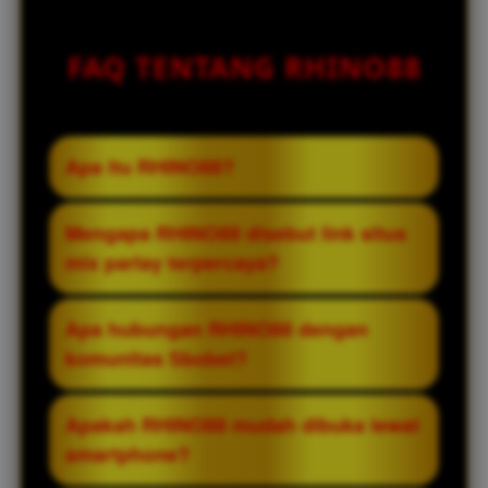
FAQ TENTANG RHINO88
Apa itu RHINO88?
RHINO88 adalah link situs mix parlay
Mengapa RHINO88 disebut link situs
terpercaya yang menghadirkan akses
mix parlay terpercaya?
ringan, cepat, dan mudah digunakan.
Halaman dibuat rapi agar pengguna bisa
RHINO88 disebut link situs mix parlay
Apa hubungan RHINO88 dengan
menemukan informasi utama dengan
terpercaya karena menyajikan akses yang
komunitas Sbobet?
lebih praktis.
stabil, tampilan responsif, serta informasi
yang jelas untuk pengguna yang mencari
RHINO88 menghadirkan informasi seputar
Apakah RHINO88 mudah dibuka lewat
halaman mixparlay hari ini.
komunitas Sbobet terbaik se Asia dengan
smartphone?
penyajian yang lebih rapi, mudah dibaca,