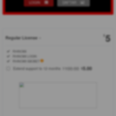
LOGIN
DAFTAR
Show More
5
$
Regular License
Regular
Included:
RHINO88
License
Included:
RHINO88 LOGIN
SELECTED
Included:
RHINO88 SBOBET
88
$
100.00
5.00
Extend support to 12 months
$
$
Rhino88
merupakan
link situs
mixparlay
terpercaya
hari ini
dengan
komunitas
sbobet