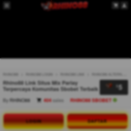
RHINO88
RHINO88 LOGIN
RHINO88 LINK
RHINO88 ALTERNATIF
Rhino88 Link Situs Mix Parlay
5
$
Terpercaya Komunitas Sbobet Terbaik
By
RHINO88
404
sales
RHINO88 SBOBET
LOGIN
DAFTAR