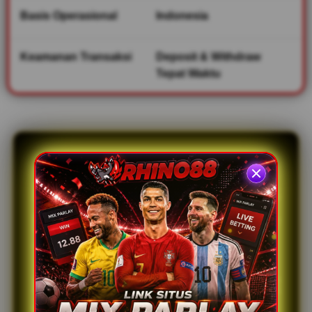
Basis Operasional
Indonesia
Keamanan Transaksi
Deposit & Withdraw
Tepat Waktu
Rhino88 Link Situs
Mix Parlay
Terpercaya
Komunitas Sbobet