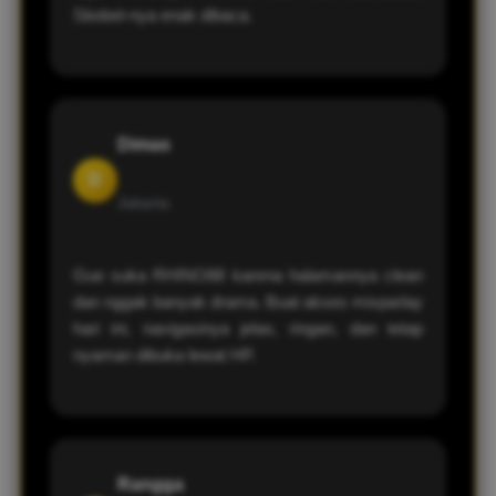
Sbobet-nya enak dibaca.
Dimas
D
Jakarta
Gue suka RHINO88 karena halamannya clean
dan nggak banyak drama. Buat akses mixparlay
hari ini, navigasinya jelas, ringan, dan tetap
nyaman dibuka lewat HP.
Rangga