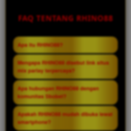
FAQ TENTANG RHINO88
Apa itu RHINO88?
RHINO88 adalah link situs mix parlay
Mengapa RHINO88 disebut link situs
terpercaya yang menghadirkan akses
mix parlay terpercaya?
ringan, cepat, dan mudah digunakan.
Halaman dibuat rapi agar pengguna bisa
RHINO88 disebut link situs mix parlay
Apa hubungan RHINO88 dengan
menemukan informasi utama dengan
terpercaya karena menyajikan akses yang
komunitas Sbobet?
lebih praktis.
stabil, tampilan responsif, serta informasi
yang jelas untuk pengguna yang mencari
RHINO88 menghadirkan informasi seputar
Apakah RHINO88 mudah dibuka lewat
halaman mixparlay hari ini.
komunitas Sbobet terbaik se Asia dengan
smartphone?
penyajian yang lebih rapi, mudah dibaca,