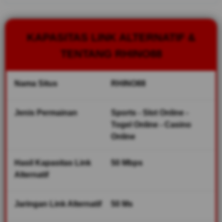
terbaik se
asia.
KAPASITAS LINK ALTERNATIF &
V
TENTANG RHINO88
i
e
w
Nama Situs
RHINO88
l
i
c
Jenis Permainan
Sports - Slot Online -
e
Togel Online - Casino
n
Online
s
e
d
Hasil Kapasitas Link
50 Mbps
e
Alternatif
t
a
i
Jaringan Link Alternatif
50 Ms
l
s