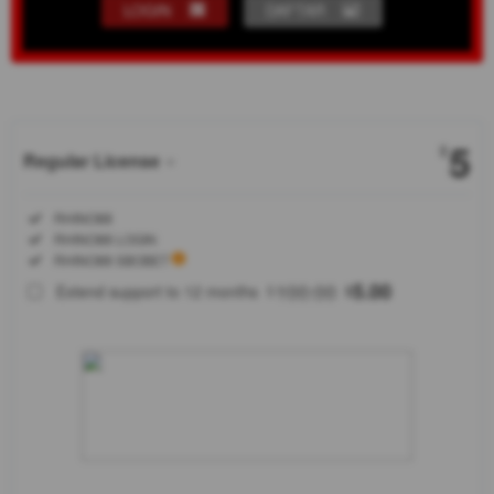
LOGIN
DAFTAR
Show More
5
$
Regular License
Regular
Included:
RHINO88
License
Included:
RHINO88 LOGIN
SELECTED
Included:
RHINO88 SBOBET
88
$
100.00
5.00
Extend support to 12 months
$
$
Rhino88
merupakan
link situs
mixparlay
terpercaya
hari ini
dengan
komunitas
sbobet