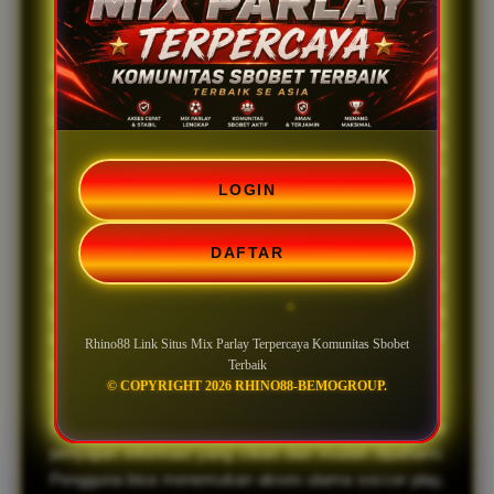
Terbaik
Ini dia akses Mix Parlay terpercaya hari ini bersama
RHINO88
! Situs taruhan bola terbaik dengan pilihan
provider lengkap termasuk SBOBET, UBOBET, SABA
Sports, dan CMD368. Dikenal juga dengan sebutan
Rhino 88 layanan paling praktis sistem adil dan
LOGIN
transparant.
DAFTAR
Buat yang mencari akses
Mix Parlay
dengan alur
simpel dan nggak ribet, platform ini bisa jadi pilihan
yang pas dan cukup menarik. Tampilan halamannya
dibuat responsif, jadi tetap nyaman dibuka lewat HP
Rhino88 Link Situs Mix Parlay Terpercaya Komunitas Sbobet
maupun desktop tanpa terasa berat.
Terbaik
© COPYRIGHT 2026 RHINO88-BEMOGROUP.
Salah satu daya tarik portal bola ini adalah ada pada
penyajian informasi yang clean dan mudah dipahami.
Pengguna bisa menemukan akses utama soccer play,