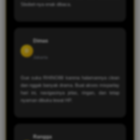
Sbobet-nya enak dibaca.
Dimas
D
Jakarta
Gue suka RHINO88 karena halamannya clean
dan nggak banyak drama. Buat akses mixparlay
hari ini, navigasinya jelas, ringan, dan tetap
nyaman dibuka lewat HP.
Rangga