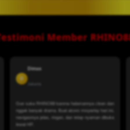
elalui smartphone maupun desktop. Tampilan yang ringa
x parlay yang praktis, loading ringan, navigasi jelas,
 dibaca.
Testimoni Member RHINO8
Dimas
D
Jakarta
Gue suka RHINO88 karena halamannya clean dan
nggak banyak drama. Buat akses mixparlay hari ini,
navigasinya jelas, ringan, dan tetap nyaman dibuka
lewat HP.