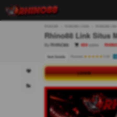
RHINO88
RHINO88 LOGIN
RHINO88 LIN
Rhino88 Link Situs 
By
RHINO88
404
sales
RHIN
5.00
Reviews
5.00
Item Details
10
stars
LOGIN