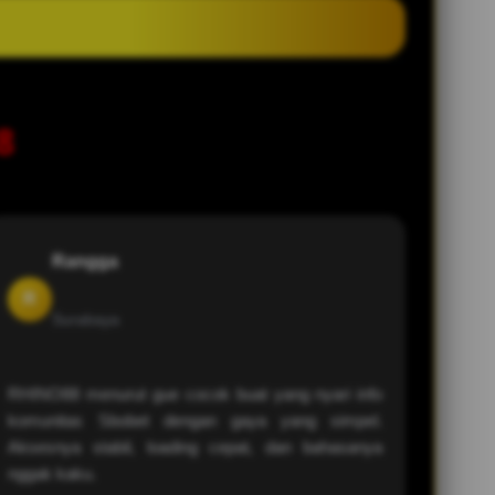
n membuat proses akses terasa lebih cepat,
 tampilan modern, serta informasi komunitas
8
Rangga
R
Surabaya
RHINO88 menurut gue cocok buat yang nyari info
komunitas Sbobet dengan gaya yang simpel.
Aksesnya stabil, loading cepat, dan bahasanya
nggak kaku.