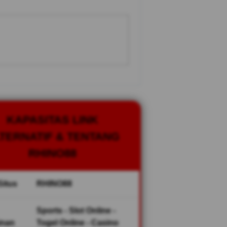
KAPASITAS LINK
TERNATIF & TENTANG
RHINO88
itus
RHINO88
Sports - Slot Online -
inan
Togel Online - Casino