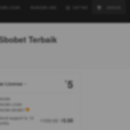
O88 LOGIN
RHINO88 LINK
DAFTAR
MASUK
Sbobet Terbaik
5
$
ar License
88
lar License
$
SELECTED
luded:
INO88
luded:
o88 merupakan link situs mixparlay
INO88 LOGIN
luded:
INO88 SBOBET
ercaya hari ini dengan komunitas sbobet
ik se asia.
tend support to 12
100.00
5.00
$
$
nths