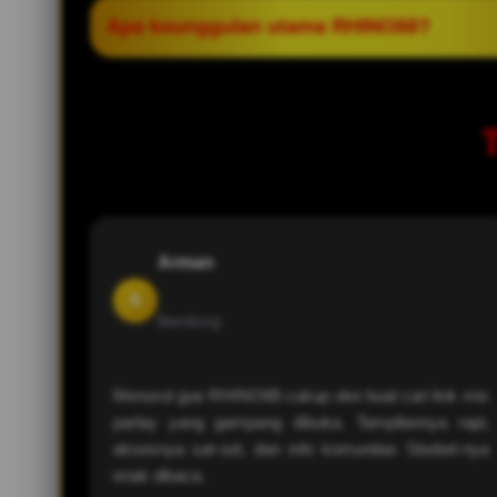
Ya, RHINO88 dirancang agar mudah dibuka m
Apa keunggulan utama RHINO88?
stabil, dan tidak membingungkan.
Keunggulan utama RHINO88 ada pada akses mi
Sbobet yang disusun lebih natural dan nyaman
Arman
A
Bandung
Menurut gue RHINO88 cukup oke buat cari link mix
parlay yang gampang dibuka. Tampilannya rapi,
aksesnya sat-set, dan info komunitas Sbobet-nya
enak dibaca.