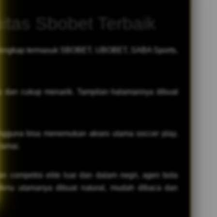
itas Sbobet Terbaik
der lengkap termasuk SBOBET, UBOBET, SABA Sports,
pas dan cukup menarik. Tampilan halamannya dibuat
Pengguna bisa menemukan akses utama soccer play,
ramai.
n competisi elite luar dan dalam negri, agen bola
enu utamanya dibuat natural, mudah dibaca dan