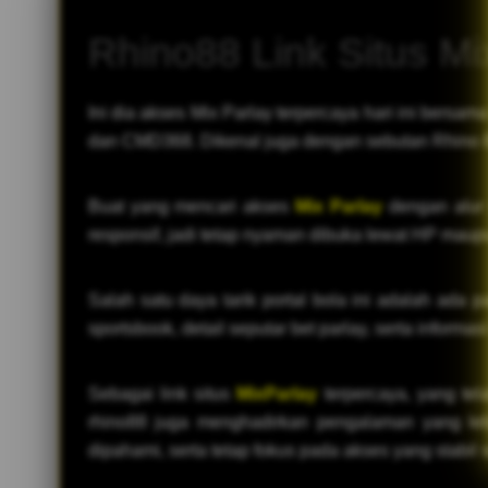
Rhino88 Link Situs M
Ini dia akses Mix Parlay terpercaya hari ini bersam
dan CMD368. Dikenal juga dengan sebutan Rhino 88 
Buat yang mencari akses
Mix Parlay
dengan alur 
responsif, jadi tetap nyaman dibuka lewat HP maupu
Salah satu daya tarik portal bola ini adalah ad
sportsbook, detail seputar bet parlay, serta inform
Sebagai link situs
MixParlay
terpercaya, yang tel
rhino88 juga menghadirkan pengalaman yang le
dipahami, serta tetap fokus pada akses yang stabil s