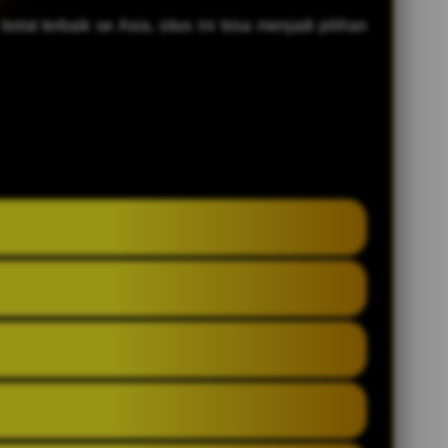
at terbaik se Asia, situs ini bisa menjadi pilihan
digunakan. Halaman dibuat rapi agar pengguna
if, serta informasi yang jelas untuk pengguna
ebih rapi, mudah dibaca, dan nyaman diakses