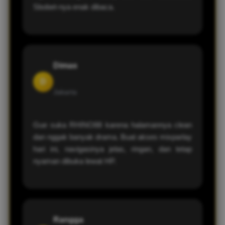
Sbobet-nya enak dibaca.
Dimas
D
Jakarta
Gue suka RHINO88 karena halamannya clean
dan nggak banyak drama. Buat akses mixparlay
hari ini, navigasinya jelas, ringan, dan tetap
nyaman dibuka lewat HP.
Rangga