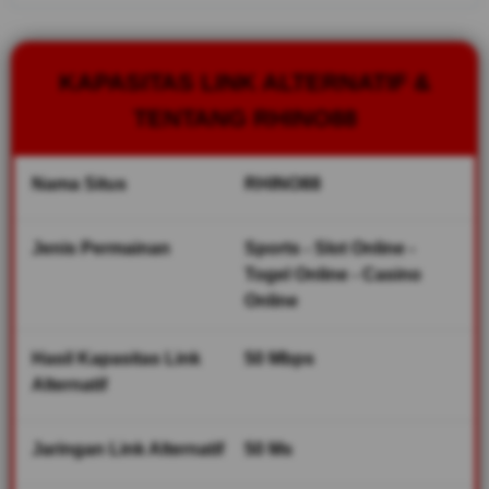
terbaik se
asia.
KAPASITAS LINK ALTERNATIF &
V
TENTANG RHINO88
i
e
w
Nama Situs
RHINO88
l
i
c
Jenis Permainan
Sports - Slot Online -
e
Togel Online - Casino
n
Online
s
e
d
Hasil Kapasitas Link
50 Mbps
e
Alternatif
t
a
i
Jaringan Link Alternatif
50 Ms
l
s