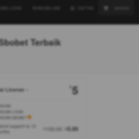
O88 LOGIN
RHINO88 LINK
DAFTAR
MASUK
Sbobet Terbaik
5
$
ar License
88
lar License
$
SELECTED
luded:
INO88
luded:
o88 merupakan link situs mixparlay
INO88 LOGIN
luded:
INO88 SBOBET
ercaya hari ini dengan komunitas sbobet
ik se asia.
tend support to 12
100.00
5.00
$
$
nths