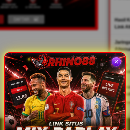
DAFTAR
Hasil 
Link Al
Jaring
Alterna
Basis
Operas
Keama
Transa