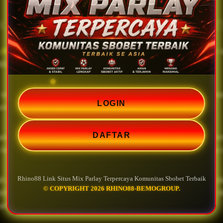
ix Parlay Terpercaya Komun
a
RHINO88
! Situs taruhan bola terbaik dengan pilihan provi
layanan paling praktis sistem adil dan transparant.
simpel dan nggak ribet, platform ini bisa jadi pilihan yang 
LOGIN
n desktop tanpa terasa berat.
DAFTAR
a pada penyajian informasi yang clean dan mudah dipahami. 
asi komunitas Sbobet tanpa harus melewati halaman yang terlalu 
Rhino88 Link Situs Mix Parlay Terpercaya Komunitas Sbobet Terbaik
ah menyuguhkan berbagai game judi bola dari berbagi liga da
© COPYRIGHT 2026 RHINO88-BEMOGROUP.
bih praktis untuk pengguna baru maupun pengguna lama. M
etiap hari.