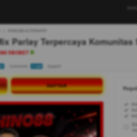
RHIN
K
RHINO88 ALTERNATIF
Mix Parlay Terpercaya Komunitas 
O88 SBOBET
Comments
Support
01
17.945
DAFTAR
Regul
Regu
Inc
RH
Inc
Rhin
RH
Inc
RH
terp
terba
Ex
mo