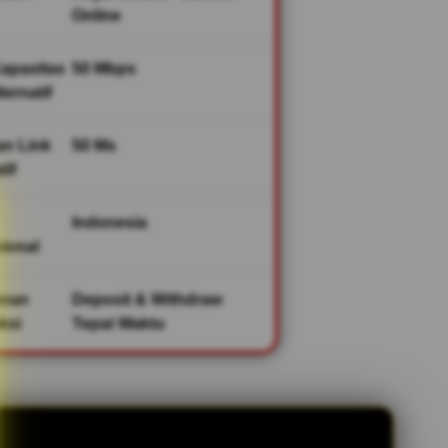
Online
Kapasitas
50 Mbps
ternatif
an Link
50 Ms
tif
Indonesia
ional
nan
Deposit & Withdraw
ksi
Tepat Waktu