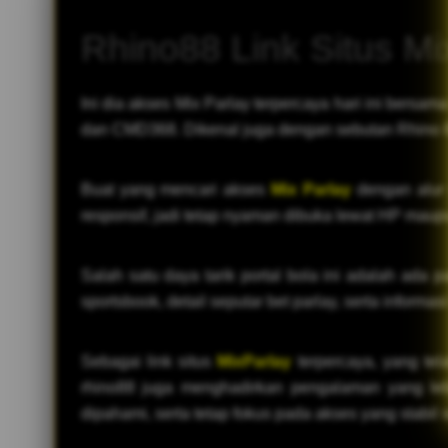
Rhino88 Link Situs M
Ini dia akses Mix Parlay terpercaya hari ini bersam
dan CMD368. Dikenal juga dengan sebutan Rhino 88 
Buat yang mencari akses
Mix Parlay
dengan alur 
responsif, jadi tetap nyaman dibuka lewat HP maupu
Salah satu daya tarik portal bola ini adalah ad
sportsbook, detail seputar bet parlay, serta inform
Sebagai link situs
MixParlay
terpercaya, yang tel
rhino88 juga menghadirkan pengalaman yang le
dipahami, serta tetap fokus pada akses yang stabil s