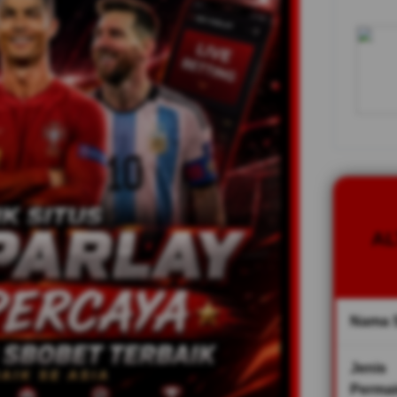
V
i
e
w
l
i
c
e
n
s
e
d
e
AL
t
a
i
l
s
Nama S
Jenis
Perma