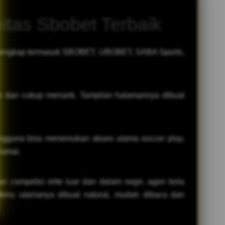
itas Sbobet Terbaik
der lengkap termasuk SBOBET, UBOBET, SABA Sports,
pas dan cukup menarik. Tampilan halamannya dibuat
Pengguna bisa menemukan akses utama soccer play,
ramai.
n competisi elite luar dan dalam negri, agen bola
enu utamanya dibuat natural, mudah dibaca dan