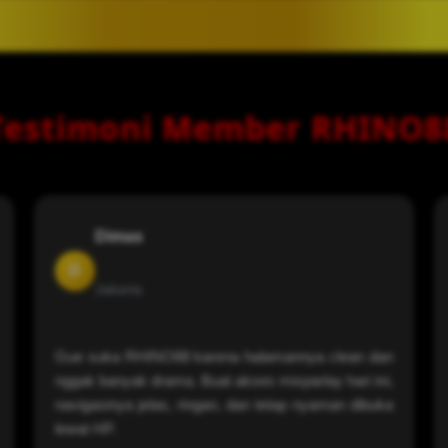
elalui smartphone maupun desktop. Tampilan yang ringa
x parlay yang praktis, loading ringan, navigasi jelas,
 dibaca.
Testimoni Member RHINO8
Dimas
D
Jakarta
Gue suka RHINO88 karena halamannya clean dan
nggak banyak drama. Buat akses mixparlay hari ini,
navigasinya jelas, ringan, dan tetap nyaman dibuka
lewat HP.