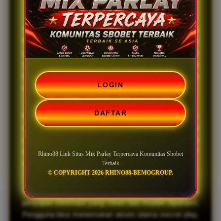
Terbaik
Ini dia akses Mix Parlay terpercaya hari ini bersama
RHINO88
! Situs taruhan bola terbaik dengan pilihan
provider lengkap termasuk SBOBET, UBOBET, SABA
Sports, dan CMD368. Dikenal juga dengan sebutan
Rhino 88 layanan paling praktis sistem adil dan
LOGIN
transparant.
DAFTAR
Buat yang mencari akses
Mix Parlay
dengan alur
simpel dan nggak ribet, platform ini bisa jadi pilihan
yang pas dan cukup menarik. Tampilan halamannya
dibuat responsif, jadi tetap nyaman dibuka lewat HP
Rhino88 Link Situs Mix Parlay Terpercaya Komunitas Sbobet
maupun desktop tanpa terasa berat.
Terbaik
© COPYRIGHT 2026 RHINO88-BEMOGROUP.
Salah satu daya tarik portal bola ini adalah ada pada
penyajian informasi yang clean dan mudah dipahami.
Pengguna bisa menemukan akses utama soccer play,