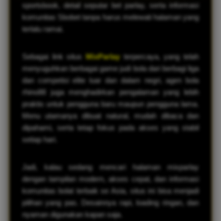
sportsbook, detail seputar bet parlay, serta informasi
komunitas Sbobet tanpa harus melewati halaman yang
terlalu ramai.
Sebagai link situs
MixParlay
terpercaya, yang telah
menyuguhkan berbagai game judi bola dari berbagi liga
dan competisi elite luar dan dalam negri, agen bola
rhino88 juga menghadirkan pengalaman yang lebih
praktis untuk pengguna baru maupun pengguna lama.
Menu utamanya dibuat natural, mudah dibaca dan
dipahami, serta tetap fokus pada akses yang stabil
setiap hari.
Jadi, kalau sedang mencari halaman mixparlay
dengan tampilan modern, akses cepat, dan informasi
komunitas bolat terbaik se Asia, situs ini bisa menjadi
pilihan yang pas. Desainnya rapi, loading ringan, dan
nyaman digunakan kapan saja.