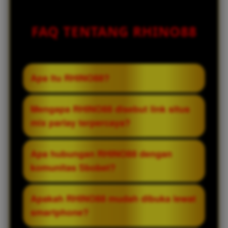
FAQ TENTANG RHINO88
Apa itu RHINO88?
RHINO88 adalah link situs mix parlay
Mengapa RHINO88 disebut link situs
terpercaya yang menghadirkan akses
mix parlay terpercaya?
ringan, cepat, dan mudah digunakan.
Halaman dibuat rapi agar pengguna bisa
RHINO88 disebut link situs mix parlay
Apa hubungan RHINO88 dengan
menemukan informasi utama dengan
terpercaya karena menyajikan akses yang
komunitas Sbobet?
lebih praktis.
stabil, tampilan responsif, serta informasi
yang jelas untuk pengguna yang mencari
RHINO88 menghadirkan informasi seputar
Apakah RHINO88 mudah dibuka lewat
halaman mixparlay hari ini.
komunitas Sbobet terbaik se Asia dengan
smartphone?
penyajian yang lebih rapi, mudah dibaca,