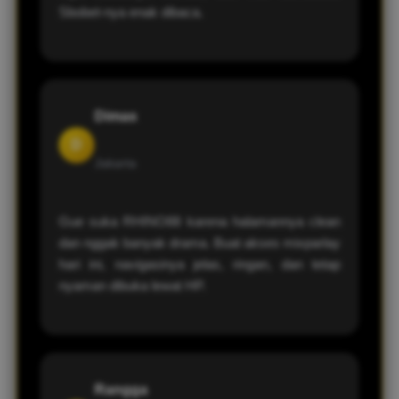
Sbobet-nya enak dibaca.
Dimas
D
Jakarta
Gue suka RHINO88 karena halamannya clean
dan nggak banyak drama. Buat akses mixparlay
hari ini, navigasinya jelas, ringan, dan tetap
nyaman dibuka lewat HP.
Rangga