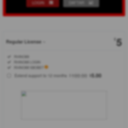
LOGIN
DAFTAR
Show More
5
$
Regular License
Regular
Included:
RHINO88
License
Included:
RHINO88 LOGIN
SELECTED
Included:
RHINO88 SBOBET
88
$
100.00
5.00
Extend support to 12 months
$
$
Rhino88
merupakan
link situs
mixparlay
terpercaya
hari ini
dengan
komunitas
sbobet