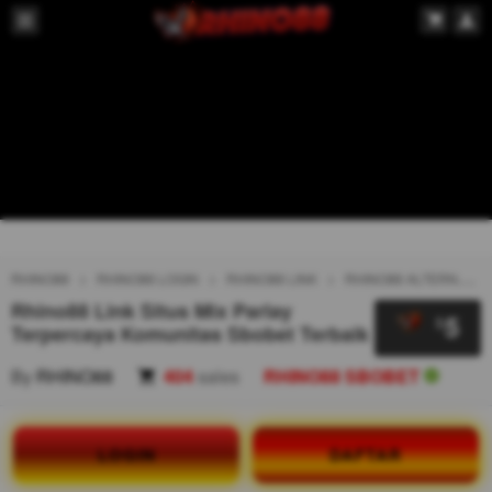
RHINO88
RHINO88 LOGIN
RHINO88 LINK
RHINO88 ALTERNATIF
Rhino88 Link Situs Mix Parlay
5
$
Terpercaya Komunitas Sbobet Terbaik
By
RHINO88
404
sales
RHINO88 SBOBET
LOGIN
DAFTAR