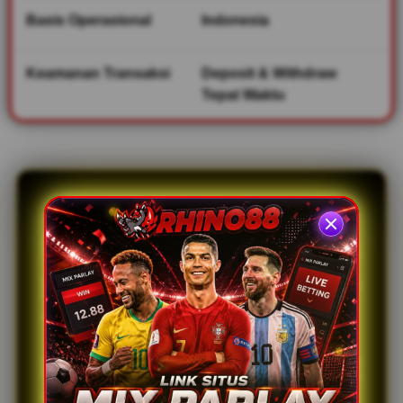
Basis Operasional
Indonesia
Keamanan Transaksi
Deposit & Withdraw
Tepat Waktu
Rhino88 Link Situs
Mix Parlay
Terpercaya
Komunitas Sbobet