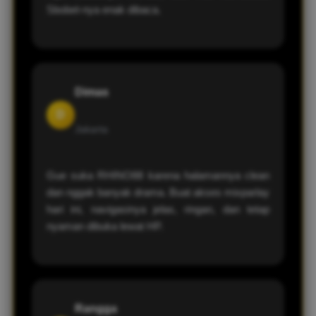
Sbobet-nya enak dibaca.
Dimas
D
Jakarta
Gue suka RHINO88 karena halamannya clean
dan nggak banyak drama. Buat akses mixparlay
hari ini, navigasinya jelas, ringan, dan tetap
nyaman dibuka lewat HP.
Rangga