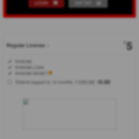
LOGIN
DAFTAR
Show More
5
$
Regular License
Regular
Included:
RHINO88
License
Included:
RHINO88 LOGIN
SELECTED
Included:
RHINO88 SBOBET
88
$
100.00
5.00
Extend support to 12 months
$
$
Rhino88
merupakan
link situs
mixparlay
terpercaya
hari ini
dengan
komunitas
sbobet