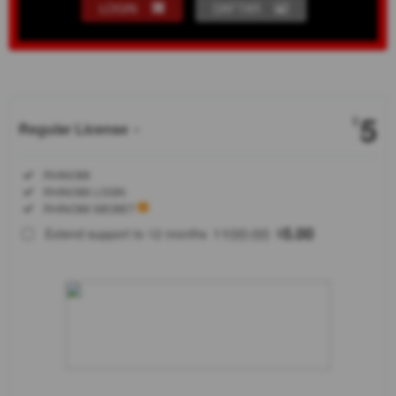
LOGIN
DAFTAR
Show More
5
$
Regular License
Regular
Included:
RHINO88
License
Included:
RHINO88 LOGIN
SELECTED
Included:
RHINO88 SBOBET
88
$
100.00
5.00
Extend support to 12 months
$
$
Rhino88
merupakan
link situs
mixparlay
terpercaya
hari ini
dengan
komunitas
sbobet