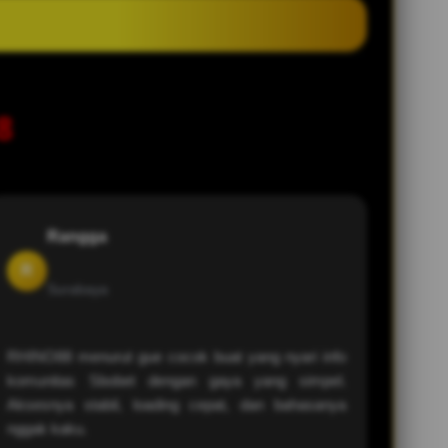
n membuat proses akses terasa lebih cepat,
 tampilan modern, serta informasi komunitas
8
Rangga
R
Surabaya
RHINO88 menurut gue cocok buat yang nyari info
komunitas Sbobet dengan gaya yang simpel.
Aksesnya stabil, loading cepat, dan bahasanya
nggak kaku.