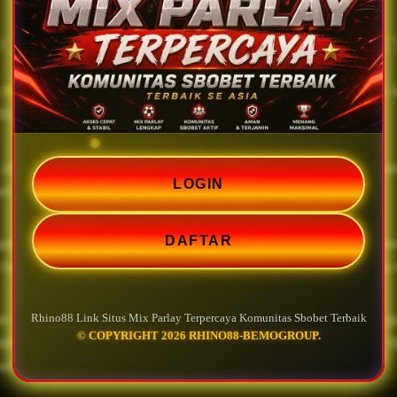
ix Parlay Terpercaya Komun
a
RHINO88
! Situs taruhan bola terbaik dengan pilihan provi
layanan paling praktis sistem adil dan transparant.
simpel dan nggak ribet, platform ini bisa jadi pilihan yang 
LOGIN
n desktop tanpa terasa berat.
DAFTAR
a pada penyajian informasi yang clean dan mudah dipahami. 
asi komunitas Sbobet tanpa harus melewati halaman yang terlalu 
Rhino88 Link Situs Mix Parlay Terpercaya Komunitas Sbobet Terbaik
ah menyuguhkan berbagai game judi bola dari berbagi liga da
© COPYRIGHT 2026 RHINO88-BEMOGROUP.
bih praktis untuk pengguna baru maupun pengguna lama. M
etiap hari.