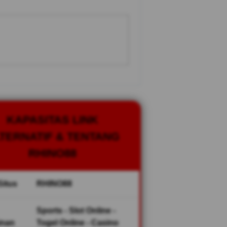
KAPASITAS LINK
TERNATIF & TENTANG
RHINO88
itus
RHINO88
Sports - Slot Online -
inan
Togel Online - Casino