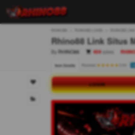
RHINO88
RHINO88 LOGIN
RHINO88 LIN
Rhino88 Link Situs 
By
RHINO88
404
sales
RHIN
5.00
Reviews
5.00
Item Details
10
stars
LOGIN