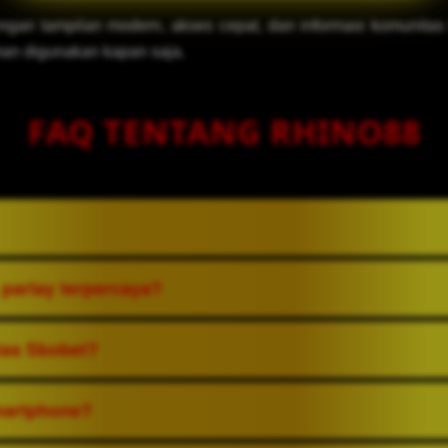
an tampilan modern, akses cepat, dan informasi komunitas bol
man digunakan kapan saja.
FAQ TENTANG RHINO88
caya yang menghadirkan akses ringan, cepat, dan mudah 
parlay terpercaya?
 praktis.
caya karena menyajikan akses yang stabil, tampilan respons
as Sbobet?
unitas Sbobet terbaik se Asia dengan penyajian yang l
martphone?