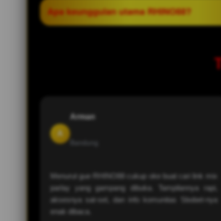
Ya, RHINO88 dirancang agar mudah dibuka m
Apa keunggulan utama RHINO88?
stabil, dan tidak membingungkan.
Keunggulan utama RHINO88 ada pada akses mi
Sbobet yang disusun lebih natural dan nyaman
Arman
A
Bandung
Menurut gue RHINO88 cukup oke buat cari link mix
parlay yang gampang dibuka. Tampilannya rapi,
aksesnya sat-set, dan info komunitas Sbobet-nya
enak dibaca.