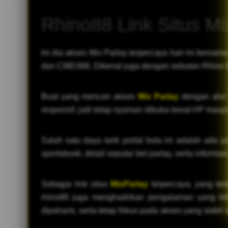
Rhino88 Link Situs M
Ini dia akses Mix Parlay terpercaya hari ini bersam
dan CMD368. Dikenal juga dengan sebutan Rhino 88 
Buat yang mencari akses
Mix Parlay
dengan alur 
responsif, jadi tetap nyaman dibuka lewat HP maupu
Salah satu daya tarik portal bola ini adalah ad
sportsbook, detail seputar bet parlay, serta inform
Sebagai link situs
MixParlay
terpercaya, yang tel
rhino88 juga menghadirkan pengalaman yang le
dipahami, serta tetap fokus pada akses yang stabil s