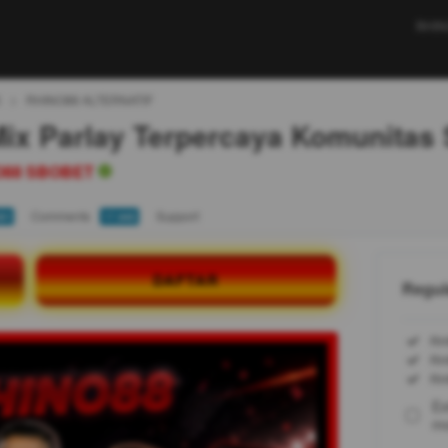
RHIN
K
RHINO88 ALTERNATIF
Mix Parlay Terpercaya Komunitas 
O88 SBOBET
Comments
Support
01
17.945
DAFTAR
Regul
Regu
Inc
RH
Inc
Rhin
RH
Inc
RH
terp
terba
Ex
mo