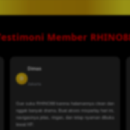
elalui smartphone maupun desktop. Tampilan yang ringa
x parlay yang praktis, loading ringan, navigasi jelas,
 dibaca.
Testimoni Member RHINO8
Dimas
D
Jakarta
Gue suka RHINO88 karena halamannya clean dan
nggak banyak drama. Buat akses mixparlay hari ini,
navigasinya jelas, ringan, dan tetap nyaman dibuka
lewat HP.