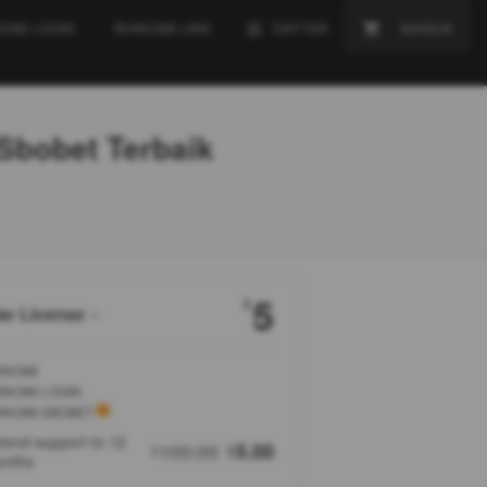
O88 LOGIN
RHINO88 LINK
DAFTAR
MASUK
Sbobet Terbaik
5
$
ar License
88
lar License
$
SELECTED
luded:
INO88
luded:
o88 merupakan link situs mixparlay
INO88 LOGIN
luded:
INO88 SBOBET
ercaya hari ini dengan komunitas sbobet
ik se asia.
tend support to 12
100.00
5.00
$
$
nths