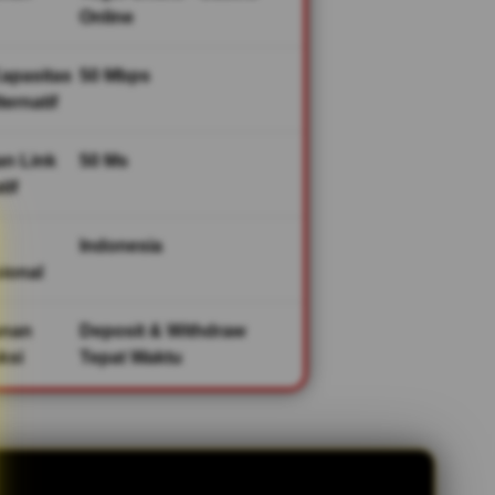
Online
Kapasitas
50 Mbps
ternatif
an Link
50 Ms
tif
Indonesia
ional
nan
Deposit & Withdraw
ksi
Tepat Waktu