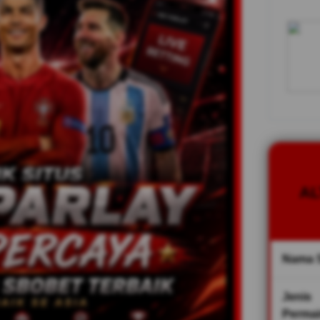
V
i
e
w
l
i
c
e
n
s
e
d
e
AL
t
a
i
l
s
Nama S
Jenis
Perma