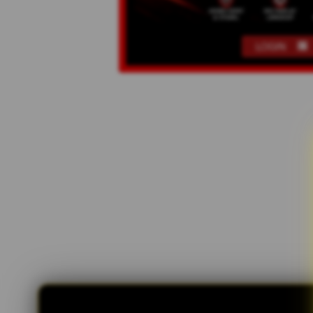
LOGIN