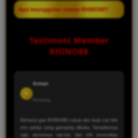
dan nyaman diakses melalui berbagai
Ya, RHINO88 dirancang agar mudah
Apa keunggulan utama RHINO88?
perangkat.
dibuka melalui smartphone maupun
desktop. Tampilan yang ringan membuat
Keunggulan utama RHINO88 ada pada
proses akses terasa lebih cepat, stabil, dan
akses mix parlay yang praktis, loading
Testimoni Member
tidak membingungkan.
ringan, navigasi jelas, tampilan modern,
serta informasi komunitas Sbobet yang
RHINO88
disusun lebih natural dan nyaman dibaca.
Arman
A
Bandung
Menurut gue RHINO88 cukup oke buat cari link
mix parlay yang gampang dibuka. Tampilannya
rapi, aksesnya sat-set, dan info komunitas