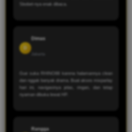
Sbobet-nya enak dibaca.
Dimas
D
Jakarta
Gue suka RHINO88 karena halamannya clean
dan nggak banyak drama. Buat akses mixparlay
hari ini, navigasinya jelas, ringan, dan tetap
nyaman dibuka lewat HP.
Rangga