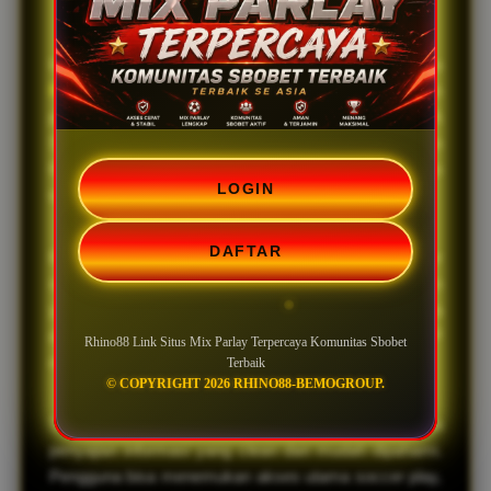
Terbaik
Ini dia akses Mix Parlay terpercaya hari ini bersama
RHINO88
! Situs taruhan bola terbaik dengan pilihan
provider lengkap termasuk SBOBET, UBOBET, SABA
Sports, dan CMD368. Dikenal juga dengan sebutan
Rhino 88 layanan paling praktis sistem adil dan
LOGIN
transparant.
DAFTAR
Buat yang mencari akses
Mix Parlay
dengan alur
simpel dan nggak ribet, platform ini bisa jadi pilihan
yang pas dan cukup menarik. Tampilan halamannya
dibuat responsif, jadi tetap nyaman dibuka lewat HP
Rhino88 Link Situs Mix Parlay Terpercaya Komunitas Sbobet
maupun desktop tanpa terasa berat.
Terbaik
© COPYRIGHT 2026 RHINO88-BEMOGROUP.
Salah satu daya tarik portal bola ini adalah ada pada
penyajian informasi yang clean dan mudah dipahami.
Pengguna bisa menemukan akses utama soccer play,