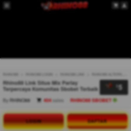
RHINO88
RHINO88 LOGIN
RHINO88 LINK
RHINO88 ALTERNATIF
Rhino88 Link Situs Mix Parlay
5
$
Terpercaya Komunitas Sbobet Terbaik
By
RHINO88
404
sales
RHINO88 SBOBET
LOGIN
DAFTAR