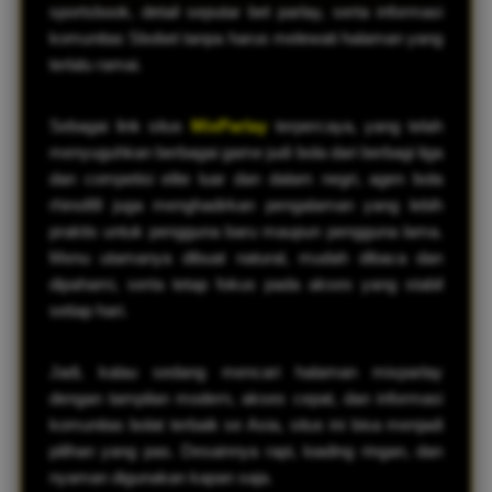
sportsbook, detail seputar bet parlay, serta informasi
komunitas Sbobet tanpa harus melewati halaman yang
terlalu ramai.
Sebagai link situs
MixParlay
terpercaya, yang telah
menyuguhkan berbagai game judi bola dari berbagi liga
dan competisi elite luar dan dalam negri, agen bola
rhino88 juga menghadirkan pengalaman yang lebih
praktis untuk pengguna baru maupun pengguna lama.
Menu utamanya dibuat natural, mudah dibaca dan
dipahami, serta tetap fokus pada akses yang stabil
setiap hari.
Jadi, kalau sedang mencari halaman mixparlay
dengan tampilan modern, akses cepat, dan informasi
komunitas bolat terbaik se Asia, situs ini bisa menjadi
pilihan yang pas. Desainnya rapi, loading ringan, dan
nyaman digunakan kapan saja.