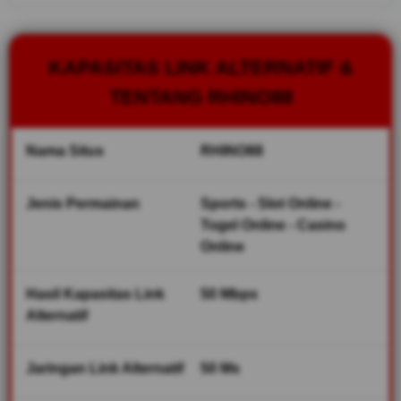
terbaik se
asia.
KAPASITAS LINK ALTERNATIF &
V
TENTANG RHINO88
i
e
w
Nama Situs
RHINO88
l
i
c
Jenis Permainan
Sports - Slot Online -
e
Togel Online - Casino
n
Online
s
e
d
Hasil Kapasitas Link
50 Mbps
e
Alternatif
t
a
i
Jaringan Link Alternatif
50 Ms
l
s