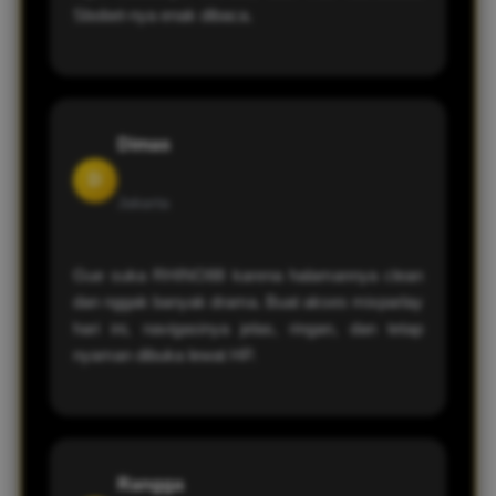
Sbobet-nya enak dibaca.
Dimas
D
Jakarta
Gue suka RHINO88 karena halamannya clean
dan nggak banyak drama. Buat akses mixparlay
hari ini, navigasinya jelas, ringan, dan tetap
nyaman dibuka lewat HP.
Rangga