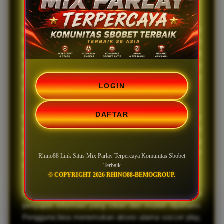
Terbaik
Ini dia akses Mix Parlay terpercaya hari ini bersama
RHINO88
! Situs taruhan bola terbaik dengan pilihan
provider lengkap termasuk SBOBET, UBOBET, SABA
Sports, dan CMD368. Dikenal juga dengan sebutan
Rhino 88 layanan paling praktis sistem adil dan
LOGIN
transparant.
DAFTAR
Buat yang mencari akses
Mix Parlay
dengan alur
simpel dan nggak ribet, platform ini bisa jadi pilihan
yang pas dan cukup menarik. Tampilan halamannya
dibuat responsif, jadi tetap nyaman dibuka lewat HP
Rhino88 Link Situs Mix Parlay Terpercaya Komunitas Sbobet
maupun desktop tanpa terasa berat.
Terbaik
© COPYRIGHT 2026 RHINO88-BEMOGROUP.
Salah satu daya tarik portal bola ini adalah ada pada
penyajian informasi yang clean dan mudah dipahami.
Pengguna bisa menemukan akses utama soccer play,