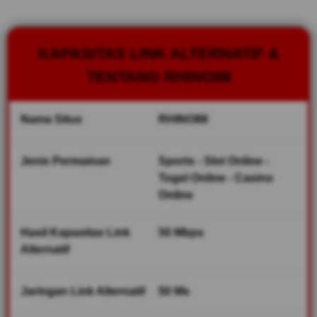
terbaik se
asia.
KAPASITAS LINK ALTERNATIF &
V
TENTANG RHINO88
i
e
w
Nama Situs
RHINO88
l
i
c
Jenis Permainan
Sports - Slot Online -
e
Togel Online - Casino
n
Online
s
e
d
Hasil Kapasitas Link
50 Mbps
e
Alternatif
t
a
i
Jaringan Link Alternatif
50 Ms
l
s