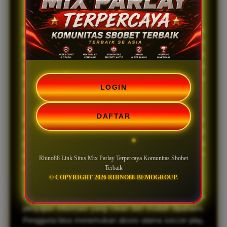
Terbaik
Ini dia akses Mix Parlay terpercaya hari ini bersama
RHINO88
! Situs taruhan bola terbaik dengan pilihan
provider lengkap termasuk SBOBET, UBOBET, SABA
Sports, dan CMD368. Dikenal juga dengan sebutan
Rhino 88 layanan paling praktis sistem adil dan
LOGIN
transparant.
DAFTAR
Buat yang mencari akses
Mix Parlay
dengan alur
simpel dan nggak ribet, platform ini bisa jadi pilihan
yang pas dan cukup menarik. Tampilan halamannya
dibuat responsif, jadi tetap nyaman dibuka lewat HP
Rhino88 Link Situs Mix Parlay Terpercaya Komunitas Sbobet
maupun desktop tanpa terasa berat.
Terbaik
© COPYRIGHT 2026 RHINO88-BEMOGROUP.
Salah satu daya tarik portal bola ini adalah ada pada
penyajian informasi yang clean dan mudah dipahami.
Pengguna bisa menemukan akses utama soccer play,