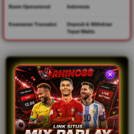
Basis Operasional
Indonesia
Keamanan Transaksi
Deposit & Withdraw
Tepat Waktu
Rhino88 Link Situs
Mix Parlay
Terpercaya
Komunitas Sbobet