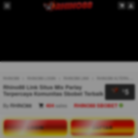
RHINO88
RHINO88 LOGIN
RHINO88 LINK
RHINO88 ALTERNATIF
Rhino88 Link Situs Mix Parlay
5
$
Terpercaya Komunitas Sbobet Terbaik
By
RHINO88
404
sales
RHINO88 SBOBET
LOGIN
DAFTAR