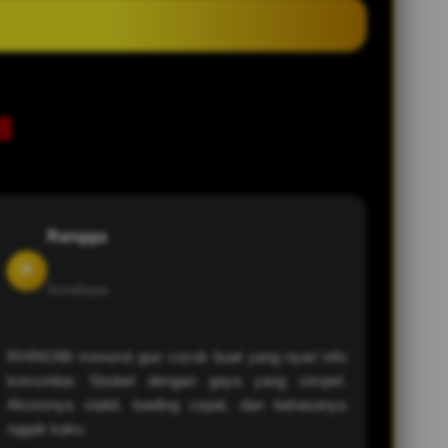
n membuat proses akses terasa lebih cepat,
 tampilan modern, serta informasi komunitas
8
Rangga
R
Surabaya
RHINO88 menurut gue cocok buat yang nyari info
komunitas Sbobet dengan gaya yang simpel.
Aksesnya stabil, loading cepat, dan bahasanya
nggak kaku.