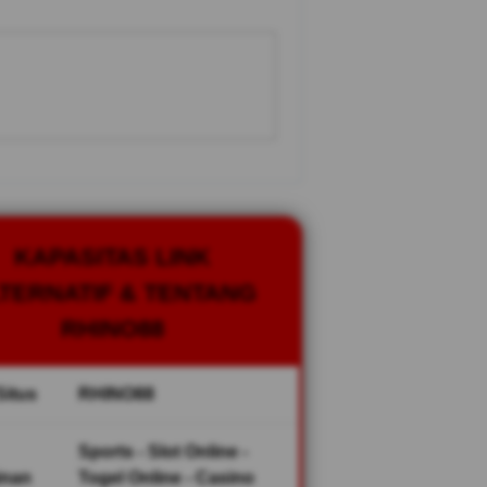
KAPASITAS LINK
TERNATIF & TENTANG
RHINO88
itus
RHINO88
Sports - Slot Online -
inan
Togel Online - Casino