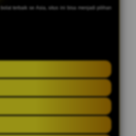
at terbaik se Asia, situs ini bisa menjadi pilihan
digunakan. Halaman dibuat rapi agar pengguna
if, serta informasi yang jelas untuk pengguna
ebih rapi, mudah dibaca, dan nyaman diakses