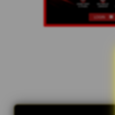
LOGIN