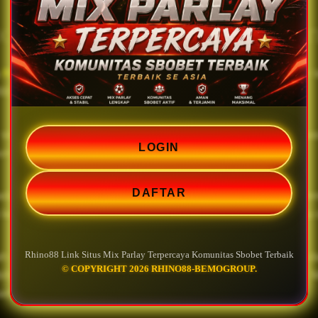
ix Parlay Terpercaya Komun
a
RHINO88
! Situs taruhan bola terbaik dengan pilihan provi
layanan paling praktis sistem adil dan transparant.
simpel dan nggak ribet, platform ini bisa jadi pilihan yang 
LOGIN
n desktop tanpa terasa berat.
DAFTAR
a pada penyajian informasi yang clean dan mudah dipahami. 
asi komunitas Sbobet tanpa harus melewati halaman yang terlalu 
Rhino88 Link Situs Mix Parlay Terpercaya Komunitas Sbobet Terbaik
ah menyuguhkan berbagai game judi bola dari berbagi liga da
© COPYRIGHT 2026 RHINO88-BEMOGROUP.
bih praktis untuk pengguna baru maupun pengguna lama. M
etiap hari.