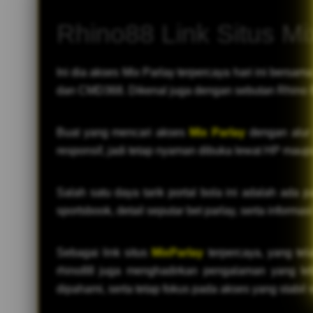
Rhino88 Link Situs M
Ini dia akses Mix Parlay terpercaya hari ini bersam
dan CMD368. Dikenal juga dengan sebutan Rhino 88 
Buat yang mencari akses
Mix Parlay
dengan alur 
responsif, jadi tetap nyaman dibuka lewat HP maupu
Salah satu daya tarik portal bola ini adalah ad
sportsbook, detail seputar bet parlay, serta inform
Sebagai link situs
MixParlay
terpercaya, yang tel
rhino88 juga menghadirkan pengalaman yang le
dipahami, serta tetap fokus pada akses yang stabil s