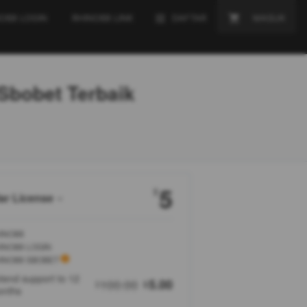
O88 LOGIN
RHINO88 LINK
DAFTAR
MASUK
Sbobet Terbaik
5
$
ar License
88
lar License
$
SELECTED
luded:
INO88
luded:
o88 merupakan link situs mixparlay
INO88 LOGIN
luded:
INO88 SBOBET
ercaya hari ini dengan komunitas sbobet
ik se asia.
tend support to 12
100.00
5.00
$
$
nths