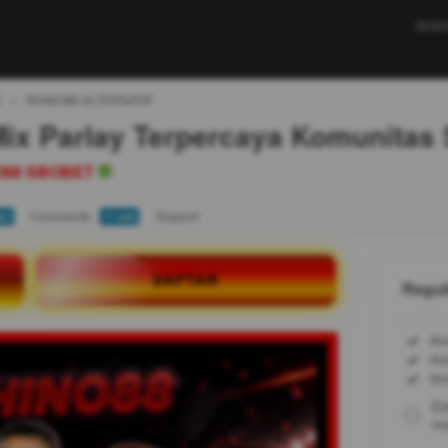
RHIN
K
RHINO88 ALTERNATIF
Mix Parlay Terpercaya Komunitas 
O88 SBOBET
Comments
Support
01
17.945
DAFTAR
Regul
Regu
Inc
RH
Inc
Rhin
RH
Inc
RH
terp
terba
Ex
mo