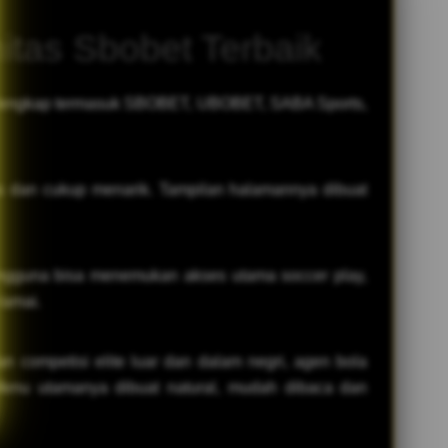
itas Sbobet Terbaik
der lengkap termasuk SBOBET, UBOBET, SABA Sports,
pas dan cukup menarik. Tampilan halamannya dibuat
Pengguna bisa menemukan akses utama soccer play,
ramai.
n competisi elite luar dan dalam negri, agen bola
enu utamanya dibuat natural, mudah dibaca dan