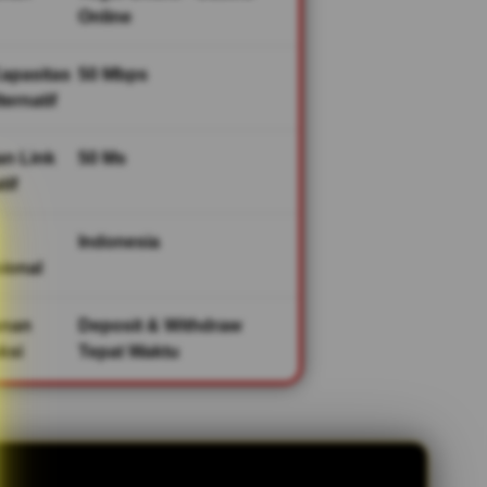
Online
Kapasitas
50 Mbps
ternatif
an Link
50 Ms
tif
Indonesia
ional
nan
Deposit & Withdraw
ksi
Tepat Waktu