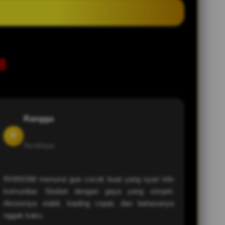
n membuat proses akses terasa lebih cepat,
 tampilan modern, serta informasi komunitas
8
Rangga
R
Surabaya
RHINO88 menurut gue cocok buat yang nyari info
komunitas Sbobet dengan gaya yang simpel.
Aksesnya stabil, loading cepat, dan bahasanya
nggak kaku.