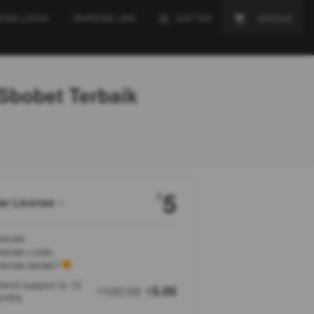
O88 LOGIN
RHINO88 LINK
DAFTAR
MASUK
Sbobet Terbaik
5
$
ar License
88
lar License
$
SELECTED
luded:
INO88
luded:
o88 merupakan link situs mixparlay
INO88 LOGIN
luded:
INO88 SBOBET
ercaya hari ini dengan komunitas sbobet
ik se asia.
tend support to 12
100.00
5.00
$
$
nths