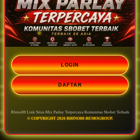
ix Parlay Terpercaya Komun
a
RHINO88
! Situs taruhan bola terbaik dengan pilihan provi
layanan paling praktis sistem adil dan transparant.
simpel dan nggak ribet, platform ini bisa jadi pilihan yang 
LOGIN
n desktop tanpa terasa berat.
DAFTAR
a pada penyajian informasi yang clean dan mudah dipahami. 
asi komunitas Sbobet tanpa harus melewati halaman yang terlalu 
Rhino88 Link Situs Mix Parlay Terpercaya Komunitas Sbobet Terbaik
ah menyuguhkan berbagai game judi bola dari berbagi liga da
© COPYRIGHT 2026 RHINO88-BEMOGROUP.
bih praktis untuk pengguna baru maupun pengguna lama. M
etiap hari.