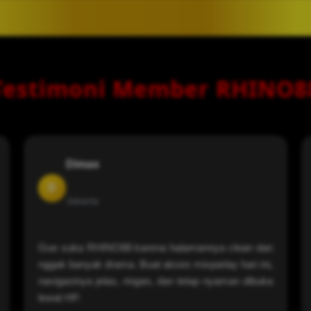
elalui smartphone maupun desktop. Tampilan yang ringa
x parlay yang praktis, loading ringan, navigasi jelas,
 dibaca.
Testimoni Member RHINO8
Dimas
D
Jakarta
Gue suka RHINO88 karena halamannya clean dan
nggak banyak drama. Buat akses mixparlay hari ini,
navigasinya jelas, ringan, dan tetap nyaman dibuka
lewat HP.