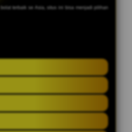
at terbaik se Asia, situs ini bisa menjadi pilihan
digunakan. Halaman dibuat rapi agar pengguna
if, serta informasi yang jelas untuk pengguna
ebih rapi, mudah dibaca, dan nyaman diakses