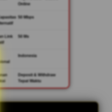
Online
Kapasitas
50 Mbps
ternatif
an Link
50 Ms
tif
Indonesia
ional
nan
Deposit & Withdraw
ksi
Tepat Waktu